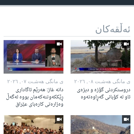
ئه‌ڵقه‌کان
ی مانگی هه‌شـت ٠٨, ٢٠٢٦
ی مانگی هه‌شـت ٠٧, ٢٠٢٦
دروستکردنی گۆزە و دیزەی
دانە غاز: هەرێم ئاگاداری
ئاو لە کۆبانی گەڕاوەتەوە
ڕێککەوتنەکەمان بووە لەگەڵ
وەزارەتی کارەبای عێراق