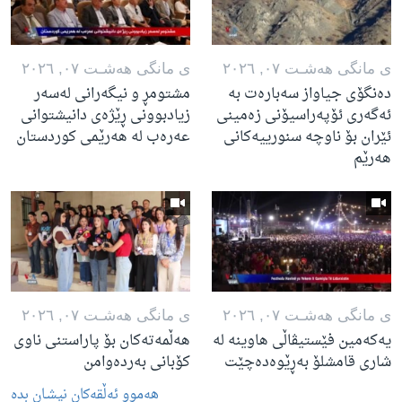
ی مانگی هه‌شـت ٠٧, ٢٠٢٦
ی مانگی هه‌شـت ٠٧, ٢٠٢٦
دەنگۆی جیاواز سەبارەت بە
مشتومڕ و نیگەرانی لەسەر
ئەگەری ئۆپەراسیۆنی زەمینی
زیادبوونی ڕێژەی دانیشتوانی
ئێران بۆ ناوچە سنورییەکانی
عەرەب لە هەرێمی کوردستان
هەرێم
ی مانگی هه‌شـت ٠٧, ٢٠٢٦
ی مانگی هه‌شـت ٠٧, ٢٠٢٦
یەکەمین فێستیڤاڵی هاوینە لە
هەڵمەتەکان بۆ پاراستنی ناوی
شاری قامشلۆ بەڕێوەدەچێت
کۆبانی بەردەوامن
هه‌موو ئه‌ڵقه‌کان نیشـان بده‌