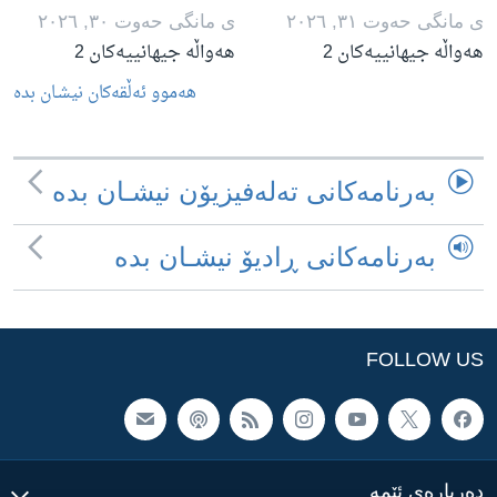
ی مانگی حه‌وت ٣١, ٢٠٢٦
ی مانگی حه‌وت ٣٠, ٢٠٢٦
هەواڵە جیهانییەکان 2
هەواڵە جیهانییەکان 2
هه‌موو ئه‌ڵقه‌کان نیشـان بده‌
به‌رنامه‌کانی ته‌له‌فیزیۆن نیشـان بده‌
به‌رنامه‌کانی ڕادیۆ نیشـان بده‌
FOLLOW US
ده‌رباره‌ی ئێمه‌