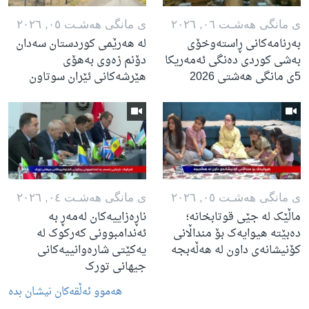
ی مانگی هه‌شـت ٠٦, ٢٠٢٦
ی مانگی هه‌شـت ٠٥, ٢٠٢٦
بەرنامەکانی ڕاستەوخۆی
لە هەرێمی کوردستان سەدان
بەشی کوردی دەنگی ئەمەریکا
دۆنم زەوی بەهۆی
5ی مانگی هەشتی 2026
هێرشەکانی ئێران سوتاون
ی مانگی هه‌شـت ٠٥, ٢٠٢٦
ی مانگی هه‌شـت ٠٤, ٢٠٢٦
ماڵێک لە جێی قوتابخانە؛
ناڕەزاییەکان لەمەڕ بە
دەبێتە هیوایەک بۆ منداڵانی
ئەندامبوونی کەرکوک لە
کۆنیشانەی داون لە هەڵەبجە
یەکێتی شارەوانییەکانی
جیهانی تورک
هه‌موو ئه‌ڵقه‌کان نیشـان بده‌