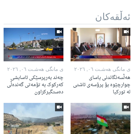
ئه‌ڵقه‌کان
ی مانگی هه‌شـت ٠٦, ٢٠٢٦
ی مانگی هه‌شـت ٠٦, ٢٠٢٦
هەڵسەنگاندنی یاسای
چەند بەرپرسێکی ئاسایشی
چوارچێوە بۆ پرۆسەی ئاشتی
کەرکوک بە تۆمەتی گەندەڵی
لە تورکیا
دەستگیرکراون