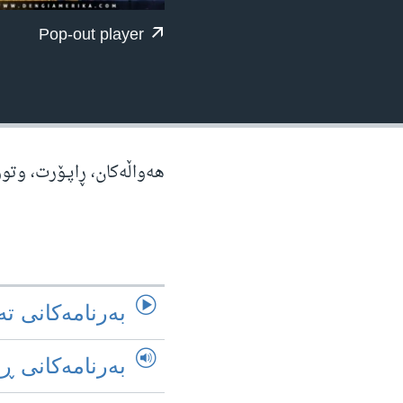
ژیان لە فەرهەنگدا
Pop-out player
هه‌واڵه‌کان، ڕاپـۆرت، وتو
به‌رنامه‌کانی ته
به‌رنامه‌کانی ڕ