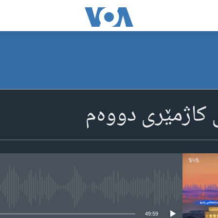
ی کاژمێری دووه‌م
media source currently available
49:59