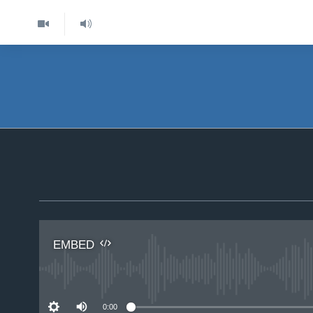
EMBED
No 
0:00