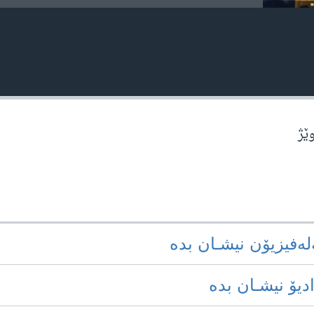
وێژ
‌له‌فیزیۆن نیشـان بده‌
ادیۆ نیشـان بده‌