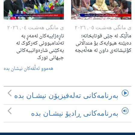
ی مانگی هه‌شـت ٠٥, ٢٠٢٦
ی مانگی هه‌شـت ٠٤, ٢٠٢٦
ماڵێک لە جێی قوتابخانە؛
ناڕەزاییەکان لەمەڕ بە
دەبێتە هیوایەک بۆ منداڵانی
ئەندامبوونی کەرکوک لە
کۆنیشانەی داون لە هەڵەبجە
یەکێتی شارەوانییەکانی
جیهانی تورک
هه‌موو ئه‌ڵقه‌کان نیشـان بده‌
به‌رنامه‌کانی ته‌له‌فیزیۆن نیشـان بده‌
به‌رنامه‌کانی ڕادیۆ نیشـان بده‌