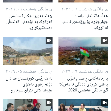
ی مانگی هه‌شـت ٠٦, ٢٠٢٦
ی مانگی هه‌شـت ٠٦, ٢٠٢٦
هەڵسەنگاندنی یاسای
چەند بەرپرسێکی ئاسایشی
چوارچێوە بۆ پرۆسەی ئاشتی
کەرکوک بە تۆمەتی گەندەڵی
لە تورکیا
دەستگیرکراون
ی مانگی هه‌شـت ٠٦, ٢٠٢٦
ی مانگی هه‌شـت ٠٥, ٢٠٢٦
بەرنامەکانی ڕاستەوخۆی
لە هەرێمی کوردستان سەدان
بەشی کوردی دەنگی ئەمەریکا
دۆنم زەوی بەهۆی
5ی مانگی هەشتی 2026
هێرشەکانی ئێران سوتاون