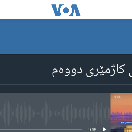
ی کاژمێری دووه‌م
media source currently available
49:59