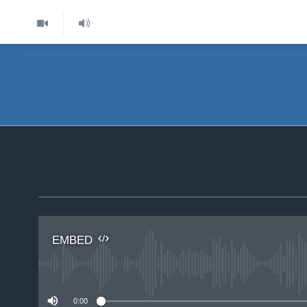
EMBED
No 
0:00