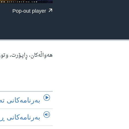
ژیان لە فەرهەنگدا
Pop-out player
هه‌واڵه‌کان، ڕاپـۆرت، وتو
به‌رنامه‌کانی ته
به‌رنامه‌کانی ڕ