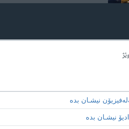
وێژ
‌له‌فیزیۆن نیشـان بده‌
ادیۆ نیشـان بده‌