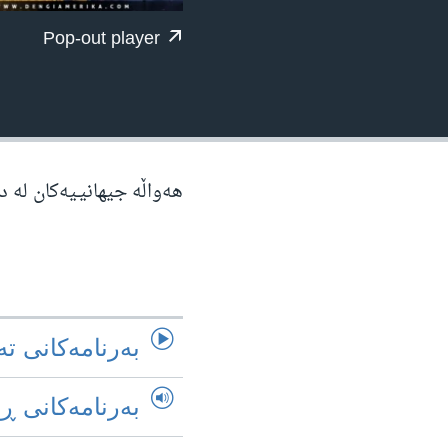
ژیان لە فەرهەنگدا
Pop-out player
هەواڵە جیهانیـیەکان لە 
به‌رنامه‌کانی ته
به‌رنامه‌کانی ڕ