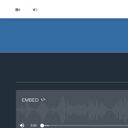
EMBED
No 
0:00