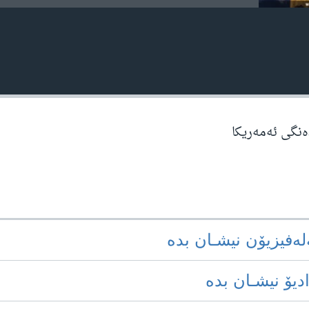
دەنگی ئەمەریکا
‌له‌فیزیۆن نیشـان بده‌
ادیۆ نیشـان بده‌