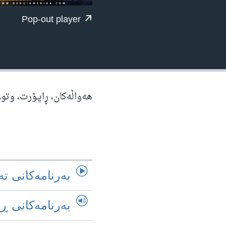
ژیان لە فەرهەنگدا
Pop-out player
هه‌واڵه‌کان، ڕاپـۆرت، وتو
به‌رنامه‌کانی ته
به‌رنامه‌کانی ڕ