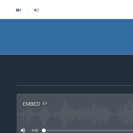
EMBED
No 
0:00