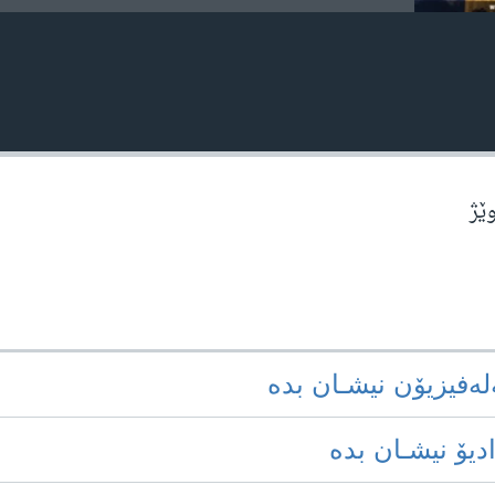
وێژ
‌له‌فیزیۆن نیشـان بده‌
ادیۆ نیشـان بده‌