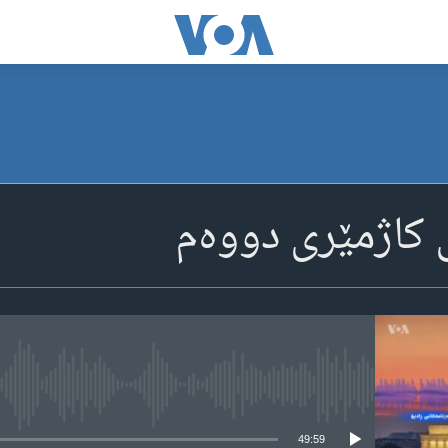
ی کاژمێری دووه‌م
media source currently available
49:59