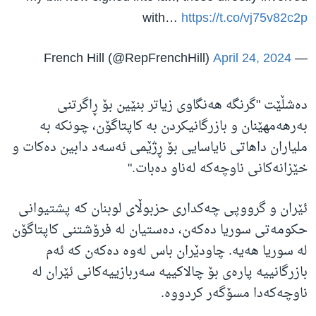
with…
https://t.co/vj75v82c2p
April 24, 2024
— French Hill (@RepFrenchHill)
دەشڵێت "گرنگە هەنگاوی زیاتر بنێین بۆ ڕاگرتنی
بەرهەمهێنان و بازرگانیکردن بە کاپتاگۆن، چونکە بە
ملیاران داهاتی نایاسایی بۆ ڕژێمی ئەسەد دابین دەکات و
خێزانەکانی ناوچەکە لەناو دەبات."
ئێران و گرووپی چەکداری حزبوڵای لوبنان کە پشتیوانی
حکومەتی سوریا دەکەن، دەستیان لە فرۆشتنی کاپتاگۆن
لە سوریا هەیە. چاودێران باس لەوە دەکەن کە ئەم
بازرگانییە پارەی بۆ چالاکییە سەربازییەکانی ئێران لە
ناوچەکەدا مسۆگەر کردووە.