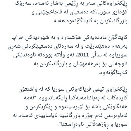
ڕێکخراوەکانی سەر بە ڕژێمی بەشار ئەسەد، سەرۆک
کۆماری سوریا،کە دەستیان لە قاچاخچێتی و
بازرگانیکردن بە کاپتاگۆنەوە هەیە.
کاپتاگۆن ماددەیەکی هۆشبەرە و بە شێوەیەکی خراپ
بەرهەم دەهێندرێت و لە سەرەتای دەستپێکردنی شەڕی
سوریاوە لە ساڵی 2011، ئەو وڵاتە بووەتە ناوەندێکی
ناوچەیی بۆ بەرهەمهێنان و بازرگانیکردن بە
کەپتاگۆنەوە.
ڕێکخراوی تیمی فریاکەوتنی سوریا کە لە واشنتۆن
کاردەکات لە بەیاننامەیەکدا ڕایگەیاندووە، "ئەمە
هەنگاوێکی باشە بۆ لێپرسینەوە و ڕێگریکردن و
لەناوبردنی ئەم جۆرە بازرگانییە نایاساییەی ئەسەد لە
سوریا و ڕۆژهەڵاتی ناوەڕاستدا".