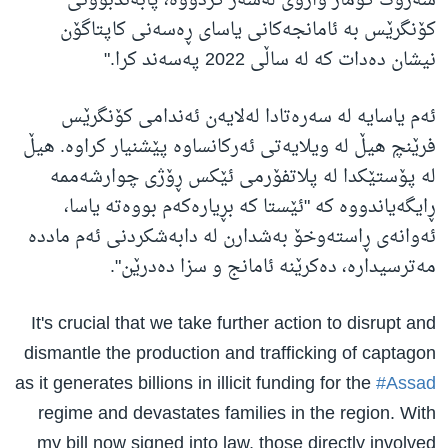
سەرۆک کۆمار واژۆی لەسەر کردووە، پابەندبوونی
کۆنگرێس بە ئامانجەکانی یاسای ڕەسەنی کاپتاگۆن
نیشان دەدات کە لە ساڵی 2022 پەسەند کرا."
ئەم یاسایە لە سەرەتادا لەلایەن ئەندامی کۆنگرێس
فرێنچ هیڵ لە ویلایەتی ئەرکانساوە پێشنیار کراوە. هیڵ
لە پۆستێکدا لە پلاتفۆرمی ئێکس ڕۆژی چوارشەممە
ڕایگەیاندووە کە "ئێستا کە بڕیارەکەم بووەتە یاسا،
ئەوانەی ڕاستەوخۆ بەشدارن لە دابەشکردنی ئەم ماددە
مەترسیدارە، دەکرێنە ئامانج و سزا دەدرێن".
It's crucial that we take further action to disrupt and
dismantle the production and trafficking of captagon
as it generates billions in illicit funding for the
#Assad
regime and devastates families in the region. With
my bill now signed into law, those directly involved