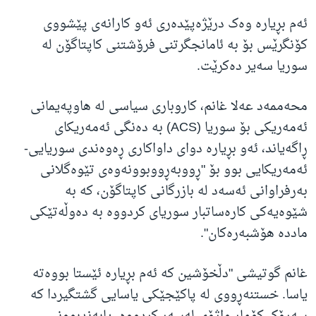
ئەم بڕیارە وەک درێژەپێدەری ئەو کارانەی پێشووی
کۆنگرێس بۆ بە ئامانجگرتنی فرۆشتنی کاپتاگۆن لە
سوریا سەیر دەکرێت.
محەممەد عەلا غانم، کاروباری سیاسی لە هاوپەیمانی
ئەمەریکی بۆ سوریا (ACS) بە دەنگی ئەمەریکای
ڕاگەیاند، ئەو بڕیارە دوای داواکاری ڕەوەندی سوریایی-
ئەمەریکایی بوو بۆ "ڕووبەڕووبوونەوەی تێوەگلانی
بەرفراوانی ئەسەد لە بازرگانی کاپتاگۆن، کە بە
شێوەیەکی کارەساتبار سوریای کردووە بە دەوڵەتێکی
ماددە هۆشبەرەکان".
غانم گوتیشی "دڵخۆشین کە ئەم بڕیارە ئێستا بووەتە
یاسا. خستنەڕووی لە پاکێجێکی یاسایی گشتگیردا کە