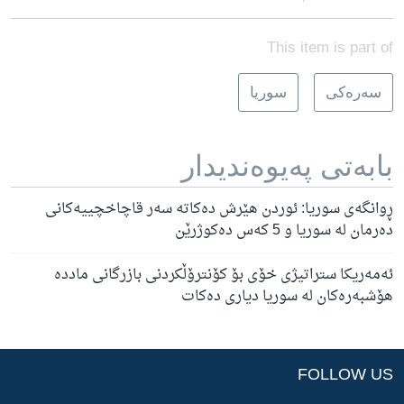
This item is part of
سه‌ره‌کی
سوریا
بابه‌تی په‌یوه‌ندیدار
ڕوانگەی سوریا: ئوردن هێرش دەکاتە سەر قاچاخچییەکانی
دەرمان لە سوریا و 5 کەس دەکوژرێن
ئەمەریکا ستراتیژی خۆی بۆ کۆنترۆڵکردنی بازرگانی ماددە
هۆشبەرەکان لە سوریا دیاری دەکات
FOLLOW US