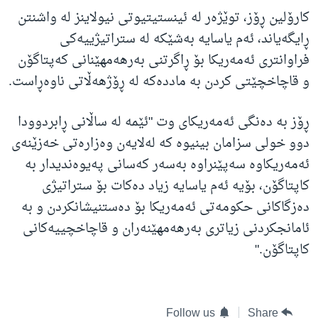
کارۆلین ڕۆز، توێژەر لە ئینستیتیوتی نیولاینز لە واشنتن
ڕایگەیاند، ئەم یاسایە بەشێکە لە ستراتیژییەکی
فراوانتری ئەمەریکا بۆ ڕاگرتنی بەرهەمهێنانی کەپتاگۆن
و قاچاخچێتی کردن بە ماددەکە لە ڕۆژهەڵاتی ناوەڕاست.
ڕۆز بە دەنگی ئەمەریکای وت "ئێمە لە ساڵانی ڕابردوودا
دوو خولی سزامان بینیوە کە لەلایەن وەزارەتی خەزێنەی
ئەمەریکاوە سەپێنراوە بەسەر کەسانی پەیوەندیدار بە
کاپتاگۆن، بۆیە ئەم یاسایە زیاد دەکات بۆ ستراتیژی
دەزگاکانی حکومەتی ئەمەریکا بۆ دەستنیشانکردن و بە
ئامانجکردنی زیاتری بەرهەمهێنەران و قاچاخچییەکانی
کاپتاگۆن."
Follow us
Share