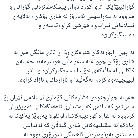
گۆرانیبێژێکی تری کورد دوای پێشکەشکردنی گۆرانی و
سروود لە مەڕاسیمی نەورۆز لە شاری بۆکان ، لەلایەن
ئیتڵاعاتی ئیرانەوە هێرشی کراوەتەسەر و
دەستگیرکراوە.
بە پێی ڕاپۆرتەکان هێزەکان ڕۆژی 23ی مانگی سێ لە
شاری بۆکان چوونەتە سەر ماڵی هونەرمەند حەسەن
کاکایی لە ماڵەکەی خۆیدا دەستگیرکراوە و پاش
لێپێچینەوە کردن لەگەڵیدا و ئازاردانی، ئازاد کراوە.
هەر لە چوارچێوەی فشارەکانی کۆماری ئیسلامی ئێران بۆ
سەر ئەو کەسانەی کە بەشداری ئاهەنگەکانی نەورۆزیان
کردووە لە شارە کوردییەکاندا، لوتفوڵا پەروێز یەکێک لە
چالاکوانە سڤیلییەکانی شاری گیەڵان کە ئەندامی
دەستەی بەڕێوەبردنی ئاهەنگی نەورۆزی بووە لە