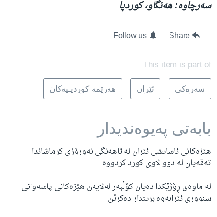
سەرچاوە: هەنگاو، کوردپا
Follow us
Share
This item is part of
سه‌ره‌کی
ئێران
هه‌رێمه‌ کوردیـیه‌کان
بابه‌تی په‌یوه‌ندیدار
هێزەکانی ئاسایشی ئێران لە ئاهەنگی نەورۆزی کرماشاندا
تەقەیان لە دوو لاوی کورد کردووە
لە ماوەی ڕۆژێکدا دەیان کۆڵبەر لەلایەن هێزەکانی پاسەوانی
سنووری ئێرانەوە بریندار دەکرێن