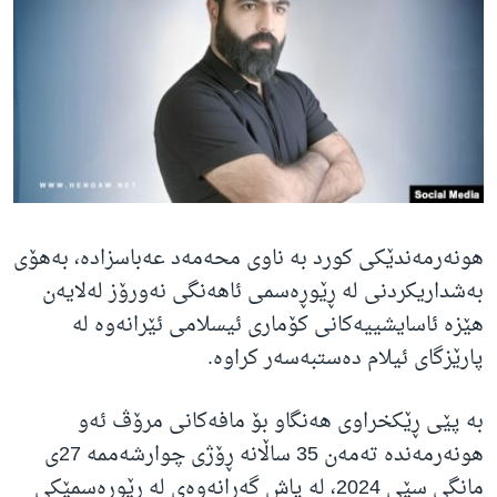
ژیان لە فەرهەنگدا
Learning English
FOLLOW US
زمانه‌کان
هونەرمەندێکی کورد بە ناوی محەمەد عەباسزادە، بەهۆی
بەشداریکردنی لە ڕێوڕەسمی ئاهەنگی نەورۆز لەلایەن
هێزە ئاسایشییەکانی کۆماری ئیسلامی ئێرانەوە لە
پارێزگای ئیلام دەستبەسەر کراوە.
بە پێی ڕێکخراوی هەنگاو بۆ مافەکانی مرۆڤ ئەو
هونەرمەندە تەمەن 35 ساڵانە ڕۆژی چوارشەممە 27ی
مانگی سێی 2024، لە پاش گەڕانەوەی لە ڕێوڕەسمێکی