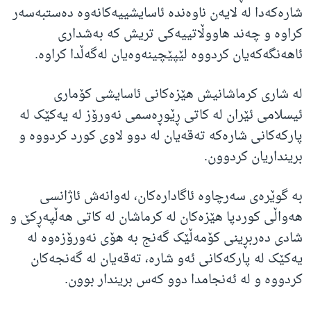
شارەکەدا لە لایەن ناوەندە ئاسایشییەکانەوە دەستبەسەر
کراوە و چەند هاووڵاتییەکی تریش کە بەشداری
ئاهەنگەکەیان کردووە لێپێچینەوەیان لەگەڵدا کراوە.
لە شاری کرماشانیش هێزەکانی ئاسایشی کۆماری
ئیسلامی ئێران لە کاتی ڕێوڕەسمی نەورۆز لە یەکێک لە
پارکەکانی شارەکە تەقەیان لە دوو لاوی کورد کردووە و
برینداریان کردوون.
بە گوێرەی سەرچاوە ئاگادارەکان، لەوانەش ئاژانسی
هەواڵی کوردپا هێزەکان لە کرماشان لە کاتی هەڵپەڕکێ و
شادی دەربڕینی کۆمەڵێک گەنج بە هۆی نەورۆزەوە لە
یەکێک لە پارکەکانی ئەو شارە، تەقەیان لە گەنجەکان
کردووە و لە ئەنجامدا دوو کەس بریندار بوون.