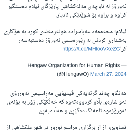
نەورۆز لە ناوچەی مەلەکشاهی پارێزگای ئیلام دەستگیر
کراوە و براوە بۆ شوێنێکی نادیار.
ئیلام؛ محەممەد عەباسزادە هونەرمەندی کورد بە هۆکاری
بەشداری کردنی لە ڕێوڕەسمی نەورۆز دەستبەسەر
کرا
https://t.co/MHlooVXeZG
— Hengaw Organization for Human Rights
(@HengawO)
March 27, 2024
هەنگاو چەند گرتەیەکی ڤیدیۆیی مەڕاسیمی نەورزۆی
ئەو شارەی بڵاو کردووەتەوە کە خەڵکێکی زۆر بە بۆنەی
نەورۆزەوە ئاهەنگ دەگێڕن و هەڵدەپەڕن.
تصاویری از از برگزاری مراسم نوروز در شهر ملکشاهی از