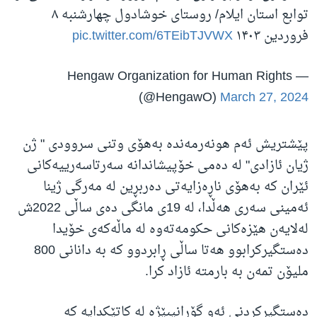
توابع استان ایلام/ روستای خوشادول چهارشنبه ۸
فروردین ۱۴۰۳
pic.twitter.com/6TEibTJVWX
— Hengaw Organization for Human Rights
(@HengawO)
March 27, 2024
پێشتریش ئەم هونەرمەندە بەهۆی وتنی سروودی " ژن
ژیان ئازادی" لە دەمی خۆپیشاندانە سەرتاسەرییەکانی
ئێران کە بەهۆی ناڕەزایەتی دەربڕین لە مەرگی ژینا
ئەمینی سەری هەڵدا، لە 19ی مانگی دەی ساڵی 2022ش
لەلایەن هێزەکانی حکومەتەوە لە ماڵەکەی خۆیدا
دەستگیرکرابوو هەتا ساڵی ڕابردوو کە بە دانانی 800
ملیۆن تمەن بە بارمتە ئازاد کرا.
دەستگیرکردنی ئەو گۆرانیبێژە لە کاتێکدایە کە