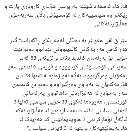
فەرهاد ئەسعەد شێتنە بەرپرسی هۆبەی کاروباری پارت و
ڕێکخراوە سیاسییەکان لە کۆمسیۆنی باڵای سەربەخۆی
هەڵبژاردنەکانی
عێراق لقی هەولێر بە دەنگی ئەمەریکای ڕاگەیاند،" گەر
هەر کەس مەرجەکانی کاندیبوونی تێدابوو دەتوانێت
خۆیی بۆ پەرلەمان کاندید بکات و نزیکەی 63 کەس
سەردانی کۆمسیۆنیان کردوووە و فۆرمی کاندیدی سەر
بەخۆیان وەرگرتووە، بەڵام لەو ژمارەیە تەنها 23 یان
فۆرمەکەیان بە تەواوی وەرگیراوە و دەتوانن کاندیدی
سەر بەخۆبن لە هەڵبژاردنی داهاتووی پەرلەمانی
کوردستان، هەروەها لەکۆی 39 حزبی سیاسی تەنها 9
لایەنی سیاسی تائێستا بەشداردەبن لە هەڵبژاردنەکە
لەگەڵ تۆمارکردنی 2 هاوپەیمانێتی کە هەریەک لە
هاوپەیمانێتیەکان بریتیە لە 3 لایەنی سیاسی."