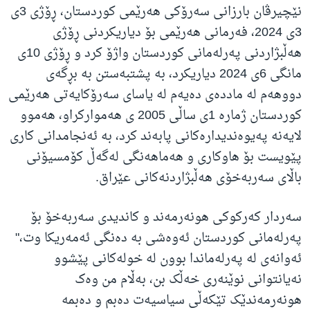
نێچیرڤان بارزانی سەرۆکی هەرێمی کوردستان، ڕۆژی 3ی
3ی 2024، فەرمانی هەرێمی بۆ دیاریکردنی ڕۆژی
هەڵبژاردنی پەرلەمانی کوردستان واژۆ کرد و ڕۆژی 10ی
مانگی 6ی 2024 دیاریکرد، بە پشتبەستن بە بڕگەی
دووهەم لە ماددەی دەیەم لە یاسای سەرۆکایەتی هەرێمی
کوردستان ژمارە 1ی ساڵی 2005 ی هەموارکراو، هەموو
لایەنە پەیوەندیدارەکانی پابەند کرد، بە ئەنجامدانی کاری
پێویست بۆ هاوکاری و هەماهەنگی لەگەڵ کۆمسیۆنی
باڵای سەربەخۆی هەڵبژاردنەکانی عێراق.
سەردار کەرکوکی هونەرمەند و کاندیدی سەربەخۆ بۆ
پەرلەمانی کوردستان ئەوەشی بە دەنگی ئەمەریکا وت،"
ئەوانەی لە پەرلەماندا بوون لە خولەکانی پێشوو
نەیانتوانی نوێنەری خەڵک بن، بەڵام من وەک
هونەرمەندێک تێکەڵی سیاسیەت دەبم و دەبمە