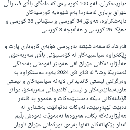
دیاریدەکرێن، ئەو 100 کورسیەی کە دادگای باڵای فیدراڵی
عێراق بڕیاری لەسەردا بەم شێوەیە کورسیەکان
دابەشکراوە، هەولێر 34 کورسی و سلێمانی 38 کورسی و
دهۆک 25 کورسی و هەڵەبجە 3 کورسی.
فەرهاد ئەسعەد شێتنە بەرپرسی هۆبەی کاروباری پارت و
ڕێکخراوە سیاسییەکان لە کۆمسیۆنی باڵای سەربەخۆی
هەڵبژاردنەکانی عێراق لقی هەولێر ئەوەشی بەدەنگی
ئەمەریکا وت،" لە 13ی 3ی 2024 یەوە دەستکراوە بە
وەرگرتنی لیستی کاندیدانی لایەنە سیاسیەکان و لیستی
هاوپەیمانێتیەکان و لیستی کاندیدانی سەربەخۆ، دواتر
قۆناغەکانی دیکە دەستپێدەکات و هەموو بە فلتەر
دەبێت تێپەڕببێت، ئەوکات دەتوانێت بەشداری لە
هەڵبژاردنەکە بکات، هەروەها ئەمەوێت ئەوەش بڵیم
لەناو پێکهاتەکان تەنها بەرەی تورکمانی عێراق ناویان