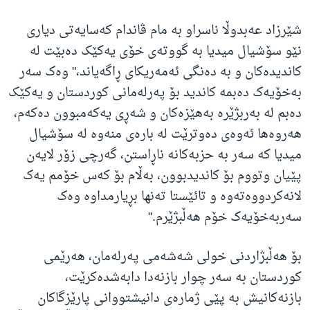
شێرزاد عەبدوڵا ناسراو بە مام ڤاندام کەسایەتی دیاری
نێو سۆشیال میدیا بە گووتەی خۆی یەکێک دەبێت لە
کاندیدەکان و بە دەنگی ئەمەریکای ڕاگەیاند،" وەک سەر
بەخۆیەک دەبمە کاندید بۆ پەرلەمانی کوردستان و یەکێک
دەبم لە بەربژێرە بەهێزەکان و شەڕی یەکەمبوون دەکەم،
هەروەها ئەوەی دەوترێت لە بارەی منەوە لە سۆشیال
میدیا کە سەر بە حزبەکانە ناڕاستن، گەرچی زۆر لایەن
پێیان وتووم بۆ کاندیدبوون، بەڵام بۆ کەس خۆمم یەک
لانەکردووەتەوە و تائێستا تەنها بڕیارمداوە وەک
سەربەخۆیەک خۆم هەڵبژێرم."
بۆ هەڵبژاردنی خولی شەشەمی پەرلەمان، هەرێمی
کوردستان بە سەر چوار بازنەدا دابەشدەکرێت،
بازنەکانیش بە پێی ژمارەی دانیشتووانی پارێزگاکان