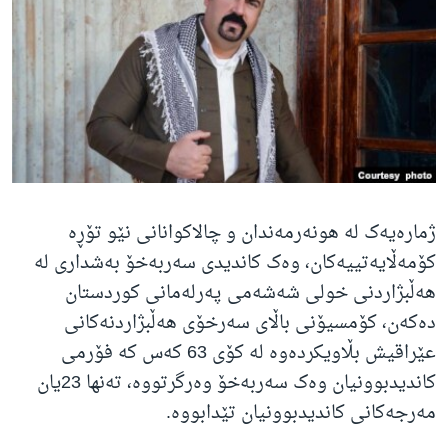
ژیان لە فەرهەنگدا
Learning English
FOLLOW US
زمانه‌کان
ژمارەیەک لە هونەرمەندان و چالاکوانانی نێو تۆڕە
کۆمەڵایەتییەکان، وەک کاندیدی سەربەخۆ بەشداری لە
هەڵبژاردنی خولی شەشەمی پەرلەمانی کوردستان
دەکەن، کۆمسیۆنی باڵای سەرخۆی هەڵبژاردنەکانی
عێراقیش بڵاویکردەوە لە کۆی 63 کەس کە فۆرمی
کاندیدبوونیان وەک سەربەخۆ وەرگرتووە، تەنها 23یان
مەرجەکانی کاندیدبوونیان تێدابووە.