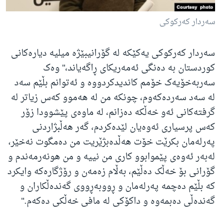
سەردار کەرکوکی
سەردار کەرکوکی یەکێکە لە گۆرانیبێژە میلیە دیارەکانی
کوردستان بە دەنگی ئەمەریکای ڕاگەیاند،" وەک
سەربەخۆیەک خۆمم کاندیدکردووە و ئەتوانم بڵێم سەد
لە سەد سەردەکەوم، چونکە من لە هەموو کەس زیاتر لە
گرفتەکانی ئەو خەڵکە دەزانم، لە ماوەی پێشوودا زۆر
کەس پرسیاری ئەوەیان لێدەکردم، گەر هەڵبژاردنی
پەرلەمان بکرێت خۆت هەڵدەبژێریت من دەمگوت نەخێر،
لەبەر ئەوەی پێموابوو کاری من نییە و من هونەرمەندم و
گۆرانی بۆ خەڵک دەڵێم، بەڵام زەمەن و رۆژگارەکە وایکرد
کە بڵێم دەچمە پەرلەمان و ڕووبەڕووی گەندەڵکاران و
گەندەڵی دەبمەوە و داکۆکی لە مافی خەڵکی دەکەم."