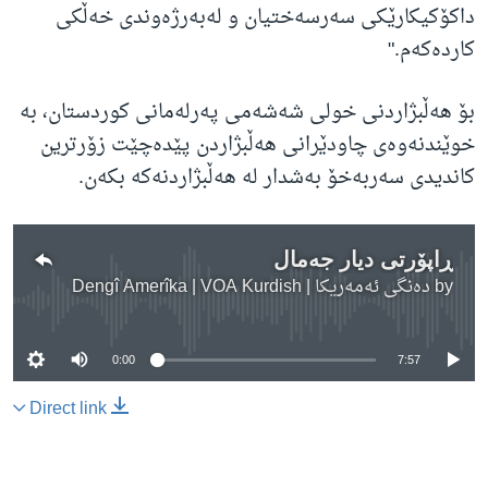
داکۆکیکارێکی سەرسەختیان و لەبەرژەوندی خەڵکی
کاردەکەم."
بۆ هەڵبژاردنی خولی شەشەمی پەرلەمانی کوردستان، بە
خوێندنەوەی چاودێرانی هەڵبژاردن پێدەچێت زۆرترین
کاندیدی سەربەخۆ بەشدار لە هەڵبژاردنەکە بکەن.
ڕاپۆرتی دیار جەمال
by
دەنگی ئەمەریکا | Dengî Amerîka | VOA Kurdish
No media source currently available
0:00
7:57
Direct link