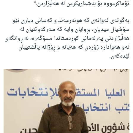
تۆماکردووە بۆ بەشداریکردن لە هەڵبژاردن."
بەگوتەی ئەوانەی کە هونەرمەند و کەسانی دیاری نێو
سۆشیال میدیان، بڕوایان وایە کە سەرکەوتنیان لە
هەڵبژاردنی پەرلەمانی کوردستاندا مسۆگەرە، لە ڕوانگەی
ئەو هەوادارە زۆرەی کە هەیانە و ڕۆژانە پاڵشتییان
لێدەکەن.