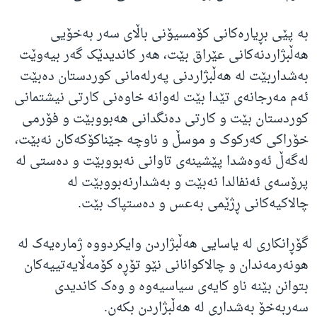
بە پێی بڕیارەکانی کۆمسیۆنی باڵای سەر بەخۆیی
هەڵبژاردنەکانی عێراق بێت، هەر کاندیدێک گەر بیەوێت
بەشداربێت لە هەڵبژاردنی پەرلەمانی کوردستان دەبێت
ئەم مەرجانەی تێدا بێت لەوانە خاوەنی کارتی نیشتمانی
کوردستان بێت و کارتی دەنگدانی هەبووبێت و فۆرمی
خۆراکی کەرکوک و موسڵ و ناوچە جێناکۆکەکان نەبێت،
لەگەڵ ئەوەشدا پێشینەی تاوانی نەبووبێت و دەستی لە
پرۆسەی ئەنفالدا نەبێت و بەشدارنەبووبێت لە
چالاکیەکانی ڕژێمی بەعس و دەستپاک بێت.
گۆڕانکاری لە یاسایی هەڵبژاردن وایکردووە ژمارەیەک لە
هونەرمەندان و چالاکوانانی نێو تۆڕە کۆمەڵایەتییەکان
بتوانن بێنە ناو کایەی سیاسیەوە و وەک کاندیدی
سەربەخۆ بەشداری لە هەڵبژاردن بکەن.