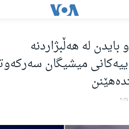
 بایدن لە هەڵبژاردنە
ییەکانی میشیگان سەرکەوت
دەهێنن