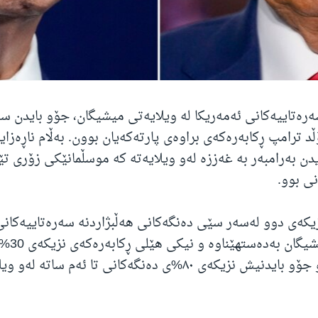
سەرەتاییەکانی ئەمەریکا لە ویلایەتی میشیگان، جۆو بایدن 
ڵد ترامپ ڕکابەرەکەی براوەی پارتەکەیان بوون. بەڵام ناڕەزای
ن بەرامبەر بە غەززە لەو ویلایەتە کە موسڵمانێکی زۆری تێدا
ی بوو.
زیکەی دوو لەسەر سێی دەنگەکانی هەڵبژاردنە سەرەتاییەکانی
لە ویلایەت
بەدەستهێناوە و جۆو بایدنیش نزیکەی ٨٠%ی دەنگەکانی تا ئەم ساتە لە