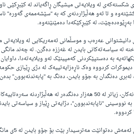
 شکستەکەی لە ویلایەتی میشیگان ڕاگەیاند لە کێبڕکێی نا
کشێتەوە و تا ئەو هەڵبژاردنەی کە بە "سێشەممەی گەورە" ناسر
 دانیشتوانی عەرەب و موسڵمانی ئەمەریکایی لە ویلایەتی م
خنە لە سیاسەتەکانی بایدن لە غەززە دەگرن. لە چەند مانگی ڕ
کهاتەیە بە دەستپێکردنی کەمپینێک لەو ویلایەتەدا، داوایان ل
 دیموکرات کردووە وەک ناڕەزایەتییەک لە دژی ڕێبازی حکومە
لەبری دەنگدان بە جۆو بایدن، دەنگ بە "پابەندنەبوون" بدەن.
بەپێی خەمڵاندنەکان، زیاتر لە 50 هەزار دەنگدەر لە هەڵبژاردنە سەرەتاییە
 بە نووسینی "ناپابەندبوون"، دژایەتی ڕێباز و سیاسەتی بایدن
کردووە.
چاودێران دەڵێن ئەمەش دەتوانێت