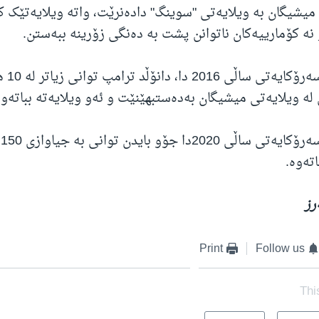
نکە میشیگان بە ویلایەتی "سوینگ" دادەنرێت، واتە ویلایەتێک ک
 نە کۆمارییەکان ناتوانن پشت بە دەنگی زۆرینە ببەستن.
لە هەڵبژ
 لە ویلایەتی میشیگان بەدەستبهێنێت و ئەو ویلایەتە بباتەوە
ل
اتەوە.
رز
Print
Follow us
Thi