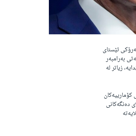
سەرۆکی ئێستای
ەتی بەرامبەر
یە، زیاتر لە
 کۆمارییەکان
ی میشیگان بەدەستهێناوە و نیکی هێلی ڕکابەرەکەی نزیکەی 30%ی دەنگەکانی
و ویلایەتە