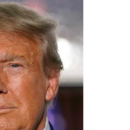
ژیان لە فەرهەنگدا