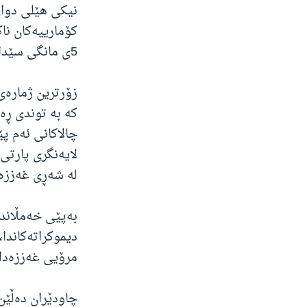
نیکی هێلی دوای
کۆمارییەکان نا
5ی مانگی سێدا بەڕێوەدەچێت، لە کێبڕکێکەدا دەمێنێتەوە.
زۆرترین ژمارەی
کە بە توندی ڕە
چالاکانی ئەم پێ
لایەنگری پارتی
لە شەڕی غەززە 
دیموکراتەکاندا،
مرۆیی غەززەدا 