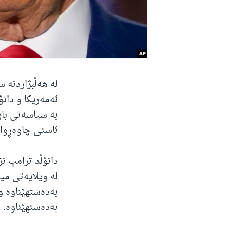
لە هەڵبژاردنە 
ئەمەریکا و دانۆ
بە سیاسەتی باید
ئاستی چاوەڕوان
دانۆڵد ترامپ ن
بەدەستهێناوە.