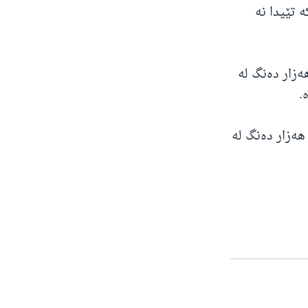
ە تێیدا نە
اردنی سەرۆکایەتی ساڵی 2016 دا، دانۆڵد ترامپ توانی زیاتر لە 10 هەزار دەنگ لە
.
ە هەڵبژاردنی سەرۆکایەتی ساڵی 2020دا جۆو بایدن توانی بە جیاوازی 150 هەزار دەنگ لە