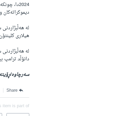
2024دا، چو
دیموکراتەکان و
هیلاری کلینتۆن
دانۆڵد ترامپ بب
سەرچاوە/ڕۆیتە
Share
s item is part of