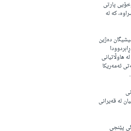
وخۆیی پارتی
اوە، کە لە
یشیگان دەژین
ابردوودا
ە هاوڵاتیانی
تی ئەمەریکا
کانی
یان لە قەیرانی
 مەترسیدار بێت بۆ جۆو بایدن لە 5ی مانگی پێنجی