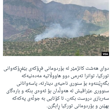
ژیان لە فەرهەنگدا
Learning English
FOLLOW US
زمانه‌کان
دوای هەشت کاتژمێر لە بۆردومانی فڕۆکەی بێفڕۆکەوانی
تورکیا، توانرا تەرمی دوو هاووڵاتیە مەدەنیەکە
بگەڕێننەوە بۆ سنوری ناحیەی دینارتە، پاسەوانانی
سنووری عێراقیش لە هەوڵدان بۆ ئەوەی بنکە و بارەگای
سەربازی دروست بکەن، تا کۆتایی بە جوڵەی پەکەکە
بهێنن و بۆردومانی تورکیا ڕابگرن.