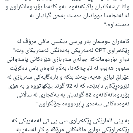
واتا ترشەکانیان پاکبکەنەوە، لەو کاتەدا بۆردومانکراون و
لە ئەنجامدا دووانیان دەست بەجێ گیانیان لە
دەستداوە."
کامەران عوسمان بەر پرسی دیکسی مافی مرۆڤ لە
ڕێکخراوی CPT ئەمەریکی بەدەنگی ئەمەریکای وت،"
دوای بۆردومانەکە جوڵەی سەربازی هێزەکانی پاسەوانی
سنوور هەبوو لە ناوچەکەدا، بەڵام ئەوەی باس دەکرێت
عێراق نیازی هەیە، چەند بنکە و بارەگایەکی سەربازی لە
نێروەڕێکان دابنێت، کە لە 92 گوند پێکهاتووە و بە هۆی
بۆردومانەکانەوە 82 گوندیان بە یەکجاری لە ساڵانی
نەوەدەکانی سەدەی ڕابردووەە چۆڵکراون."
بە پێی ئامارێکی ڕێکخراوی سی پی تی ئەمەریکی کە
ڕێکخراوێکی بواری مافەکانی مرۆڤە و کار لەسەر بە