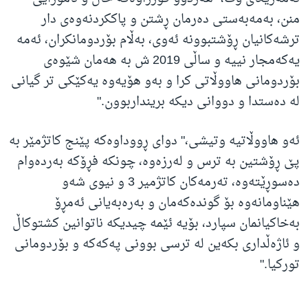
منن، بەمەبەستی دەرمان ڕشتن و پاککردنەوەی دار
ترشەکانیان ڕۆشتبوونە ئەوی، بەڵام بۆردومانکران، ئەمە
یەکەمجار نییە و ساڵی 2019 ش بە هەمان شێوەی
بۆردومانی هاووڵاتی کرا و بەو هۆیەوە یەکێکی تر گیانی
لە دەستدا و دووانی دیکە برینداربوون."
ئەو هاووڵاتیە وتیشی،" دوای ڕووداوەکە پێنج کاتژمێر بە
پێ ڕۆشتین بە ترس و لەرزەوە، چونکە فڕۆکە بەردەوام
دەسوڕێتەوە، تەرمەکان کاتژمیر 3 و نیوی شەو
هێناومانەوە بۆ گوندەکەمان و بەرەبەیانی ئەمڕۆ
بەخاکیانمان سپارد، بۆیە ئێمە چیدیکە ناتوانین کشتوکاڵ
و ئاژەڵداری بکەین لە ترسی بوونی پەکەکە و بۆردومانی
تورکیا."