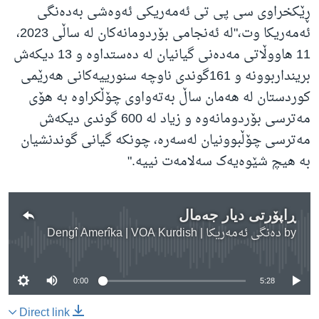
ڕێکخراوی سی پی تی ئەمەریکی ئەوەشی بەدەنگی
ئەمەریکا وت،"لە ئەنجامی بۆردومانەکان لە ساڵی 2023،
11 هاووڵاتی مەدەنی گیانیان لە دەستداوە و 13 دیکەش
برینداربوونە و 161گوندی ناوچە سنورییەکانی هەرێمی
کوردستان لە هەمان ساڵ بەتەواوی چۆڵکراوە بە هۆی
مەترسی بۆردومانەوە و زیاد لە 600 گوندی دیکەش
مەترسی چۆڵبوونیان لەسەرە، چونکە گیانی گوندنشیان
بە هیچ شێوەیەک سەلامەت نییە."
ڕاپۆرتی دیار جەمال
by
دەنگی ئەمەریکا | Dengî Amerîka | VOA Kurdish
No media source currently available
0:00
5:28
Direct link