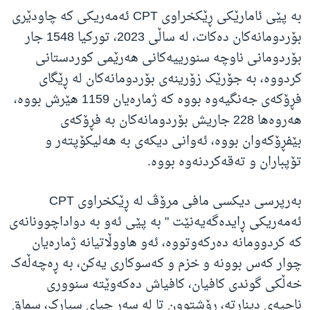
بە پێی ئامارێکی ڕێکخراوی CPT ئەمەریکی کە چاودێری
بۆردومانەکان دەکات، لە ساڵی 2023، تورکیا 1548 جار
بۆردومانی ناوچە سنورییەکانی هەرێمی کوردستانی
کردووە، بە جۆرێک زۆرینەی بۆردومانەکان لە ڕێگای
فڕۆکەی جەنگیەوە بووە کە ژمارەیان 1159 هێرش بووە،
هەروەها 228 جاریش بۆردومانەکان بە فڕۆکەی
بێفڕۆکەوان بووە، ئەوانی دیکەی بە هەلیکۆپتەر و
تۆپباران و تەقەکردنەوە بووە.
بەرپرسی دیکسی مافی مرۆڤ لە ڕێکخراوی CPT
ئەمەریکی ڕایدەگەیەنێت " بە پێی ئەو بە دواداچوونانەی
کە کردوومانە دەرکەوتووە، ئەو هاووڵاتیانە ژمارەیان
چوار کەس بوونە و خزم و کەسوکاری یەکن، بە ڕەچەڵەک
خەڵکی گوندی کافیان، کافیاش دەکەوێتە سنووری
ناحیەی دینارتە، ڕۆشتوون تا لە سەر چیای سیارک، سماق