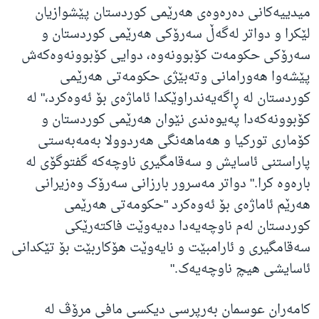
میدییەکانی دەرەوەی هەرێمی کوردستان پێشوازیان
لێکرا و دواتر لەگەڵ سەرۆکی هەرێمی کوردستان و
سەرۆکی حکومەت کۆبوونەوە، دوایی کۆبوونەوەکەش
پێشەوا هەورامانی وتەبێژی حکومەتی هەرێمی
کوردستان لە ڕاگەیەندراوێکدا ئاماژەی بۆ ئەوەکرد،" لە
کۆبوونەکەدا پەیوەندی نێوان هەرێمی کوردستان و
کۆماری تورکیا و هەماهەنگی هەردوولا بەمەبەستی
پاراستنی ئاسایش و سەقامگیری ناوچەکە گفتوگۆی لە
بارەوە کرا." دواتر مەسرور بارزانی سەرۆک وەزیرانی
هەرێم ئاماژەی بۆ ئەوەکرد "حکومەتی هەرێمی
کوردستان لەم ناوچەیەدا دەیەوێت فاکتەرێکی
سەقامگیری و ئارامبێت و نایەوێت هۆکاربێت بۆ تێکدانی
ئاسایشی هیچ ناوچەیەک."
کامەران عوسمان بەرپرسی دیکسی مافی مرۆڤ لە