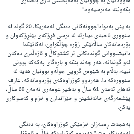
هاووڵاتیان بە چوونیان بەمەبەستی کاری باخداری
بکەوێتە مەترسیەوە."
بە پێی بەدواداچوونەکانی دەنگی ئەمەریکا، 20 گوند لە
سنووری ناحیەی دینارتە لە ترسی فڕۆکەی بێفڕۆکەوان و
بۆردمانەکان ساڵانێکی زۆرە چۆڵکراون، لەکاتێکدا
دانیشتووانی گوندەکانی تر کشتوکاڵ و ئاژەڵدری دەکەن
لەو گوندانە، هەر چەند بنکە و بارەگای پەکەکە بوونی
نییە، بەڵام بە شێوەی گروپی جوڵەو بوونیان هەیە لە
سنوورەکە دا. هەردوو کوژراوەکەی بۆردومانەکە، عارف
تەهای تەمەن 61 ساڵ و بەشیر عومەری تەمەن 68 ساڵ،
پێشمەرگەی خانەنشینن و خێزاندارن و خزم و کەسوکاری
یەکن.
بەهجەت ڕەمەزان خزمێکی کوژراوەکان، بە دەنگی
ئەمەریکای وت،" هەردوو کوژراوەکە خاڵ و ئامۆزایی