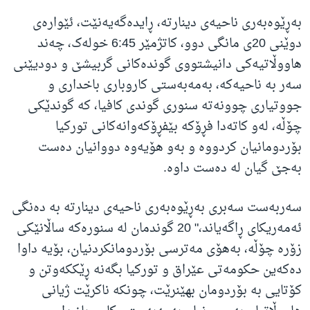
بەڕێوەبەری ناحیەی دینارتە، ڕایدەگەیەنێت، ئێوارەی
دوێنی 20ی مانگی دوو، کاتژمێر 6:45 خولەک، چەند
هاووڵاتیەکی دانیشتووی گوندەکانی گربیشێ و دودیێنی
سەر بە ناحیەکە، بەمەبەستی کاروباری باخداری و
جووتیاری چوونەتە سنوری گوندی کافیا، کە گوندێکی
چۆڵە، لەو کاتەدا فڕۆکە بێفڕۆکەوانەکانی تورکیا
بۆردومانیان کردووە و بەو هۆیەوە دووانیان دەست
بەجێ گیان لە دەست داوە.
سەربەست سەبری بەڕێوەبەری ناحیەی دینارتە بە دەنگی
ئەمەریکای ڕاگەیاند،" 20 گوندمان لە سنورەکە ساڵانێکی
زۆرە چۆڵە، بەهۆی مەترسی بۆردومانکردنیان، بۆیە داوا
دەکەین حکومەتی عێراق و تورکیا بگەنە ڕێککەوتن و
کۆتایی بە بۆردومان بهێنرێت، چونکە ناکرێت ژیانی