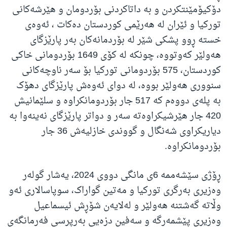
دۆکیۆمێنتکردن و بە داتاکردنی بۆردومان و هێرشەکانی
تورکیا و ئێران لە هەرێمی کوردستان دەکات ، ئەوەی
خستە ڕوو پشکی شێر لە بۆردمانەکان بەر پارێزگای
هەولێر کەوتووە، چونکە لە کۆی 1649 بۆردومانی خاکی
کوردستان، 575 بۆردومانی تورکیا بۆ سەر ناوچەکانی
سنووری هەولێر بووە، لە دوای ئەوەش پارێزگای دهۆک
بە پلەی دووەم کە 517 جار بۆردومانکراوە و سلێمانیش
420 جار هێرشیکراوەتە سەر و دواتر پارێزگای نەینەوا بە
دیاریکراوی شەنگال و گووندی خازلیەش 36 جار
بۆردومانکراوە.
ڕۆژی سێشەممە 6ی مانگی دووی 2024، یەشار گولەر
وەزیری بەرگری تورکیا و مەتین گواراک، سوپاسالاری ئەو
وڵاتە گەشتنە هەولێر و لەلایەن شۆڕش ئیسماعیل
وەزیری پێشمەرگە و سەفین دزەیی بەرپرسی فەرمانگەی