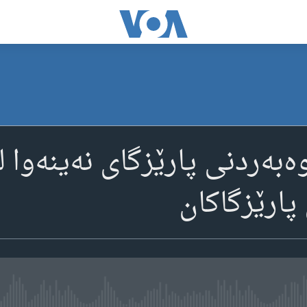
بەردنی پارێزگای نەینەوا ل
پارێزگاکان