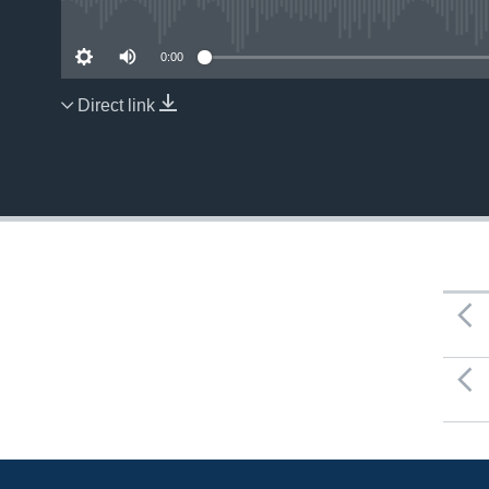
No 
0:00
Direct link
EMBED