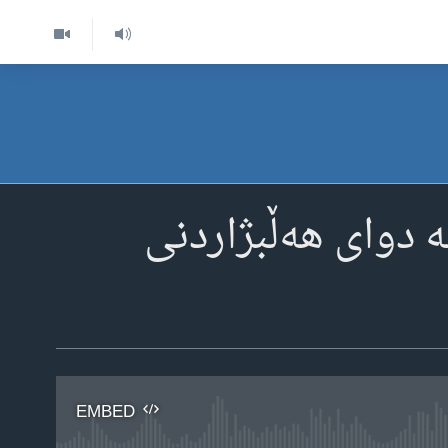
ە دوای هەڵبژاردنی
EMBED