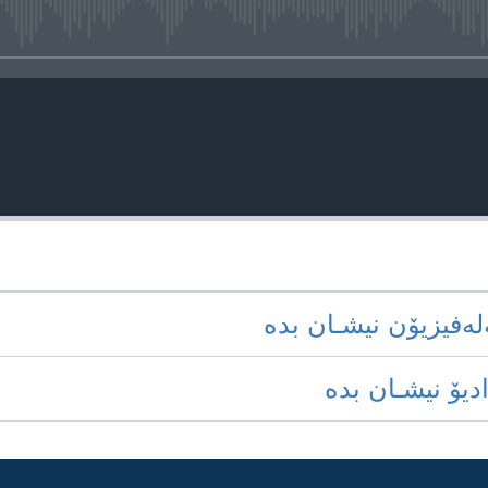
media source currently available
‌له‌فیزیۆن نیشـان بده‌
ادیۆ نیشـان بده‌