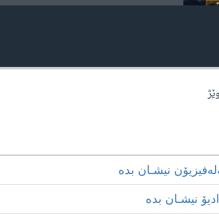
وێژ
‌له‌فیزیۆن نیشـان بده‌
ادیۆ نیشـان بده‌