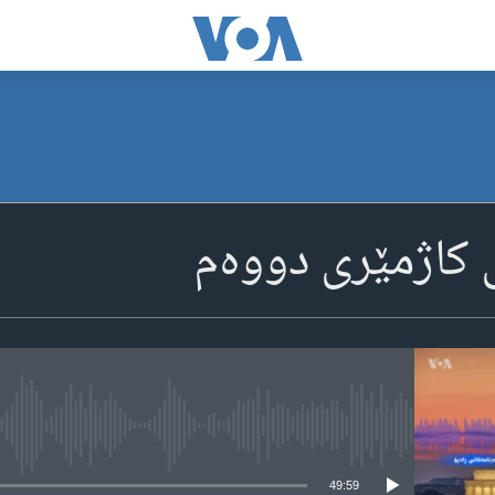
ی کاژمێری دووه‌م
media source currently available
49:59