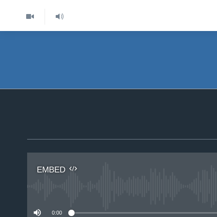
EMBED
No 
0:00