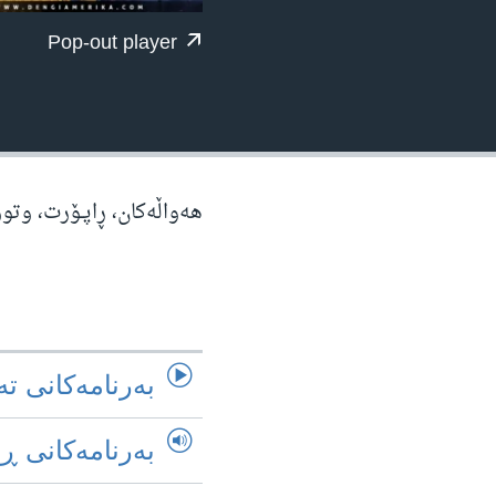
ژیان لە فەرهەنگدا
Pop-out player
هه‌واڵه‌کان، ڕاپـۆرت، وتو
به‌رنامه‌کانی ته
به‌رنامه‌کانی ڕ