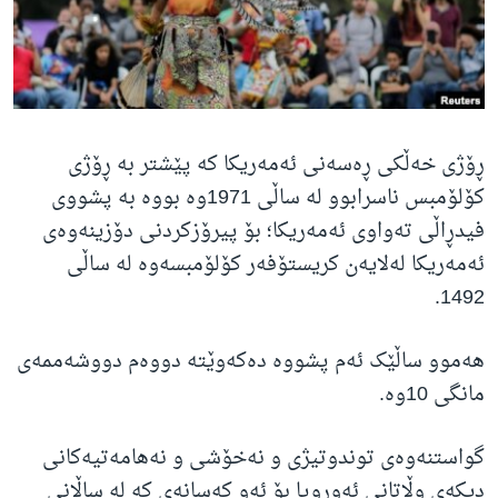
ژیان لە فەرهەنگدا
Learning English
FOLLOW US
ڕۆژی خەڵکی ڕەسەنی ئەمەریکا کە پێشتر بە ڕۆژی
کۆلۆمبس ناسرابوو لە ساڵی 1971وە بووە بە پشووی
زمانه‌کان
فیدڕاڵی تەواوی ئەمەریکا؛ بۆ پیرۆزکردنی دۆزینەوەی
ئەمەریکا لەلایەن کریستۆفەر کۆلۆمبسەوە لە ساڵی
1492.
هەموو ساڵێک ئەم پشووە دەکەوێتە دووەم دووشەممەی
مانگی 10وە.
گواستنەوەی توندوتیژی و نەخۆشی و نەهامەتیەکانی
دیکەی وڵاتانی ئەوروپا بۆ ئەو کەسانەی کە لە ساڵانی