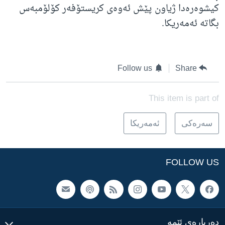
کیشوەرەدا ژیاون پێش ئەوەی کریستۆفەر کۆلۆمبەس
بگاتە ئەمەریکا.
Follow us
Share
This item is part of
سه‌ره‌کی
ئه‌مه‌ریکا
FOLLOW US
ده‌رباره‌ی ئێمه‌