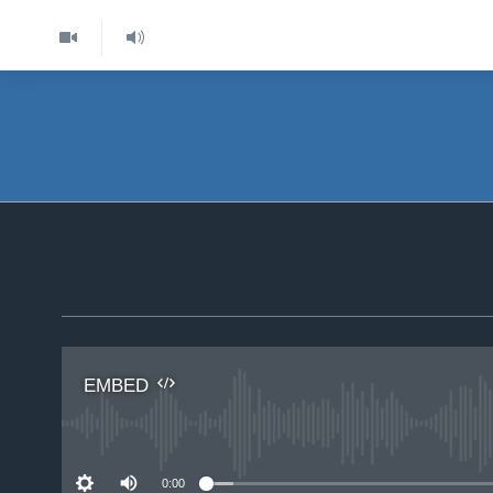
EMBED
No 
0:00