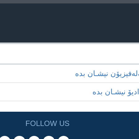
‌له‌فیزیۆن نیشـان بده‌
ادیۆ نیشـان بده‌
FOLLOW US