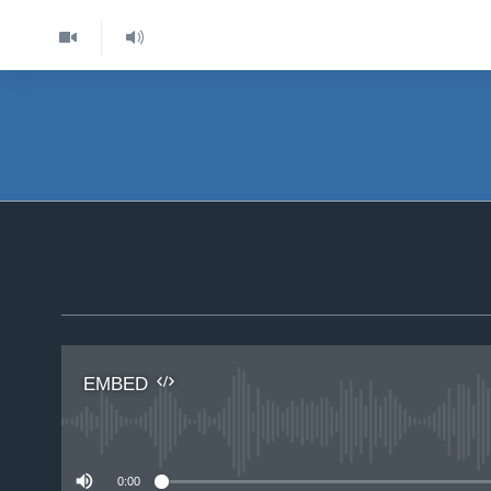
EMBED
No 
0:00