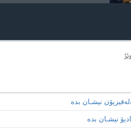
وێژ
‌له‌فیزیۆن نیشـان بده‌
ادیۆ نیشـان بده‌