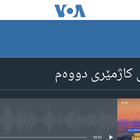
ی کاژمێری دووه‌م
media source currently available
49:59