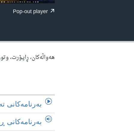
ژیان لە فەرهەنگدا
Pop-out player
هه‌واڵه‌کان، ڕاپـۆرت، وتو
به‌رنامه‌کانی ته
به‌رنامه‌کانی ڕ