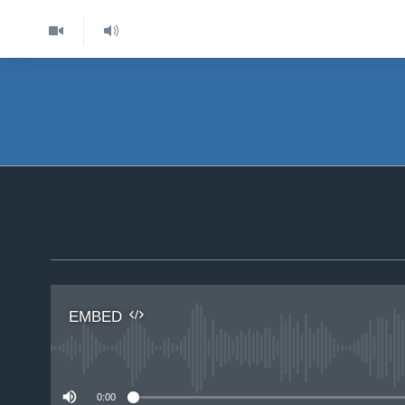
EMBED
No 
0:00