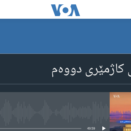
ی کاژمێری دووه‌م
media source currently available
49:59