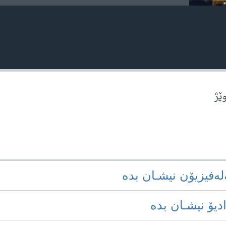
وێژ
‌له‌فیزیۆن نیشـان بده‌
ادیۆ نیشـان بده‌