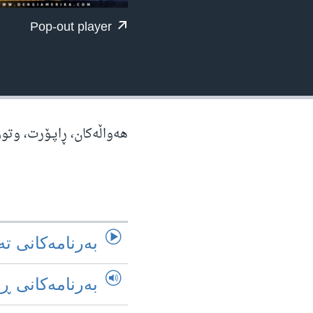
ژیان لە فەرهەنگدا
Pop-out player
هه‌واڵه‌کان، ڕاپـۆرت، وتو
به‌رنامه‌کانی ته
به‌رنامه‌کانی ڕ