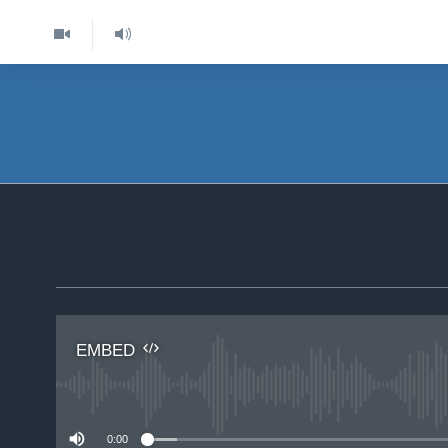
EMBED
No 
0:00