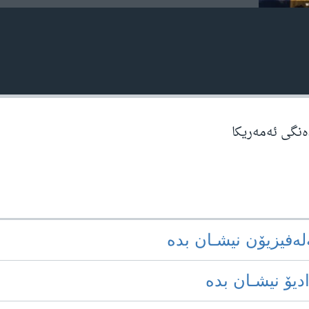
دەنگی ئەمەریکا
‌له‌فیزیۆن نیشـان بده‌
ادیۆ نیشـان بده‌