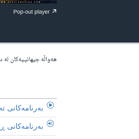
ژیان لە فەرهەنگدا
Pop-out player
هەواڵە جیهانیـیەکان لە 
به‌رنامه‌کانی ته
به‌رنامه‌کانی ڕ