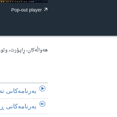
ژیان لە فەرهەنگدا
Pop-out player
هه‌واڵه‌کان، ڕاپـۆرت، وتو
به‌رنامه‌کانی ته
به‌رنامه‌کانی ڕ