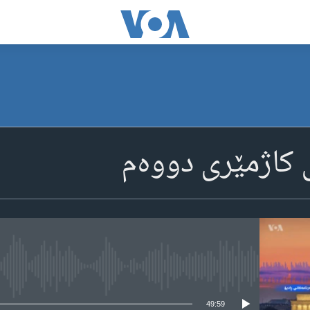
ی کاژمێری دووه‌م
media source currently available
49:59