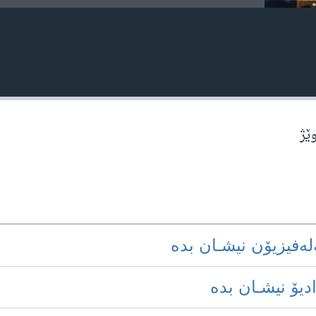
وێژ
‌له‌فیزیۆن نیشـان بده‌
ادیۆ نیشـان بده‌