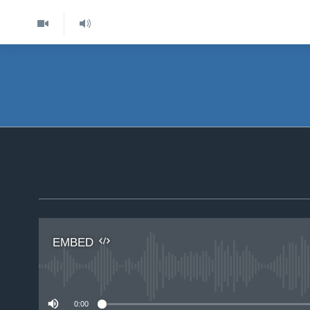
EMBED
No 
0:00