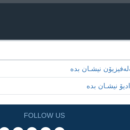
‌له‌فیزیۆن نیشـان بده‌
ادیۆ نیشـان بده‌
FOLLOW US