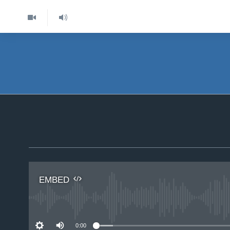
EMBED
No 
0:00