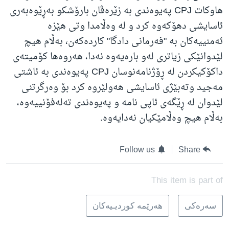
هاوکات CPJ پەیوەندی بە زێرەڤان بارۆشکو بەڕێوەبەری
ئاسایشی دهۆکەوە کرد و لە وەڵامدا وتی هێزە
ئەمنییەکان بە "فەرمانی دادگا" کاردەکەن، بەڵام هیچ
لێدوانێکی زیاتری لەو بارەیەوە نەدا، هەروەها کۆمیتەی
داکۆکیکردن لە ڕۆژنامەنوسان CPJ پەیوەندی بە ئاشتی
مەجید وتەبێژی ئاسایشی هەولێروە کرد بۆ وەرگرتنی
لێدوان لە ڕێگەی ئاپی نامە و پەیوەندی تەلەفۆنییەوە،
بەڵام هیچ وەڵامێکیان نەدایەوە.
Follow us
Share
This item is part of
سه‌ره‌کی
هه‌رێمه‌ کوردیـیه‌کان