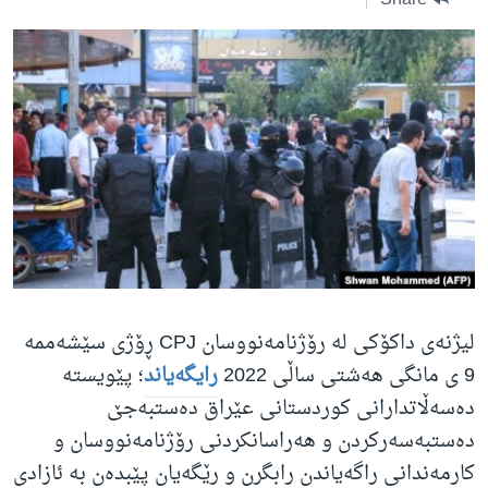
ژیان لە فەرهەنگدا
Learning English
FOLLOW US
زمانه‌کان
لیژنەی داکۆکی لە رۆژنامەنووسان CPJ ڕۆژی سێشەممە
9 ی مانگی هەشتی ساڵی 2022
رایگەیاند
؛ پێویستە
دەسەڵاتدارانی کوردستانی عێراق دەستبەجێ
دەستبەسەرکردن و هەراسانکردنی رۆژنامەنووسان و
کارمەندانی راگەیاندن رابگرن و رێگەیان پێبدەن بە ئازادی