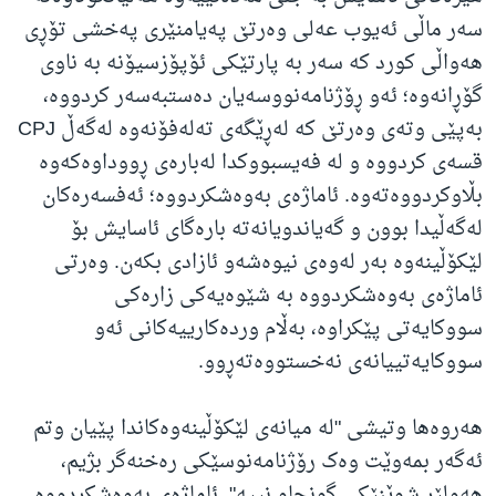
سەر ماڵی ئەیوب عەلی وەرتێ پەیامنێری پەخشی تۆڕی
هەواڵی کورد کە سەر بە پارتێکی ئۆپۆزسیۆنە بە ناوی
گۆڕانەوە؛ ئەو ڕۆژنامەنووسەیان دەستبەسەر کردووە،
بەپێی وتەی وەرتێ کە لەڕێگەی تەلەفۆنەوە لەگەڵ CPJ
قسەی کردووە و لە فەیسبووکدا لەبارەی ڕووداوەکەوە
بڵاوکردووەتەوە. ئاماژەی بەوەشکردووە؛ ئەفسەرەکان
لەگەڵیدا بوون و گەیاندویانەتە بارەگای ئاسایش بۆ
لێکۆڵینەوە بەر لەوەی نیوەشەو ئازادی بکەن. وەرتی
ئاماژەی بەوەشکردووە بە شێوەیەکی زارەکی
سووکایەتی پێکراوە، بەڵام وردەکارییەکانی ئەو
سووکایەتییانەی نەخستووەتەڕوو.
هەروەها وتیشی "لە میانەی لێکۆڵینەوەکاندا پێیان وتم
ئەگەر بمەوێت وەک رۆژنامەنوسێکی رەخنەگر بژیم،
هەولێر شوێنێکی گونجاو نییە". ئاماژەی بەوەشکردووە