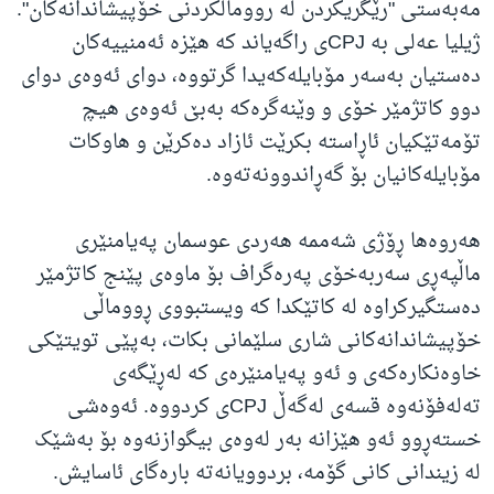
مەبەستی "رێگریکردن لە رووماڵکردنی خۆپیشاندانەکان".
ژیلیا عەلی بە CPJی راگەیاند کە هێزە ئەمنییەکان
دەستیان بەسەر مۆبایلەکەیدا گرتووە، دوای ئەوەی دوای
دوو کاتژمێر خۆی و وێنەگرەکە بەبێ ئەوەی هیچ
تۆمەتێکیان ئاڕاستە بکرێت ئازاد دەکرێن و هاوکات
مۆبایلەکانیان بۆ گەڕاندوونەتەوە.
هه‌روه‌ها ڕۆژی شه‌ممه‌ هه‌ردی عوسمان په‌یامنێری
ماڵپه‌ڕی سه‌ربه‌خۆی پەرەگراف بۆ ماوه‌ی پێنج کاتژمێر
ده‌ستگیرکراوە له‌ کاتێکدا که‌ ویستبووی ڕووماڵی
خۆپیشاندانه‌کانی شاری سلێمانی بکات، به‌پێی تویتێکی
خاوه‌نکاره‌که‌ی و ئه‌و په‌یامنێره‌ی که‌ له‌ڕێگه‌ی
ته‌له‌فۆنه‌وه‌ قسه‌ی له‌گه‌ڵ CPJی کردووه‌. ئەوەشی
خستەڕوو ئەو هێزانە بەر لەوەی بیگوازنەوە بۆ بەشێک
لە زیندانی کانی گۆمە، بردوویانەتە بارەگای ئاسایش.