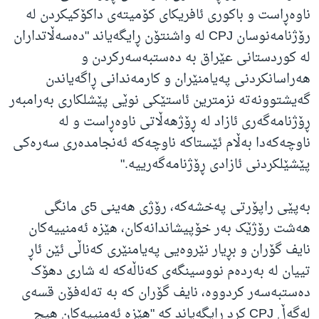
ناوەڕاست و باکوری ئافریکای کۆمیتەی داکۆکیکردن لە
رۆژنامەنوسان CPJ لە واشنتۆن ڕایگەیاند "دەسەڵاتداران
لە کوردستانی عێراق بە دەستبەسەرکردن و
هەراسانکردنی پەیامنێران و کارمەندانی ڕاگەیاندن
گەیشتوونەتە نزمترین ئاستێکی نوێی پێشلکاری بەرامبەر
ڕۆژنامەگەری ئازاد لە ڕۆژهەڵاتی ناوەڕاست و لە
ناوچەکەدا بەڵام ئێستاکە ناوچەکە ئەنجامدەری سەرەکی
پێشێلکردنی ئازادی ڕۆژنامەگەرییە."
بەپێی راپۆرتی پەخشەکە، رۆژی هەینی 5ی مانگی
هەشت رۆژێک بەر خۆپیشاندانەکان، هێزە ئەمنییەکان
نایف گۆران و بڕیار نێروەیی پەیامنێری کەناڵی ئێن ئاڕ
تییان لە بەردەم نووسینگەی کەناڵەکە لە شاری دهۆک
دەستبەسەر کردووە، نایف گۆران کە بە تەلەفۆن قسەی
لەگەڵ CPJ کرد ڕایگەیاند کە "هێزە ئەمنییەکان هیچ