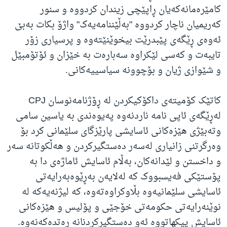
کامێرەمانەکەیان ڕاپێچی زیندان کردووە و سنور
کەریمیان ناچار کردووە "بەڵێننامەیەک" واژۆ بکات بەبێ
ئەوەی ڕێگەی پێبدرێت بیخوێنێتەوە و پرسیاری زۆر
تایبەت و کەسی لێکراوە سەبارەت بە خێزان و ئۆتۆمبێل
و شێوازی ژیان و بۆچوونە سیاسییەکانی.
کاتێک کۆمیتەی داکۆکیکردن لە ڕۆژنامەنوسان CPJ
لەڕێگەی ئاپی نامە ناردنەوە پەیوەندی بە یاسین سامی
وتەبێژی هێزەکانی ئاسایشی پارێزگای سلێمانی کرد بۆ
وەرگرتنی زانیاری لەسەر دەستگیرکردن و هەڵکوتانە سەر
و داخستن و لێدانەکان، بەڵام ئاسایش ئاماژەی دا بە
پۆستێکی فەیسبووک کە لەلایەن بەڕێوەبەرایەتی
ئاسایشی سلێمانیەوە بڵاوکراوەتەوە، کە لیژنەیەکە لە
نوێنەرایەتی حکومەتی خۆجێی و پۆلیس و هێزەکانی
ئاسایش پیکهاتووە ئەو دەستگیرکردنانە رەتدەکەنەوە.