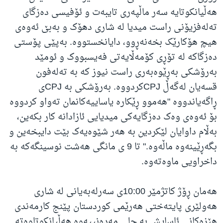
هەڵیانکوتایە سەر ماڵپەری تایبەت و ئۆفیسی دەزگای
تەلەفزیۆنی راست میدیا لە شاری دهۆک و بەبێ ئەوەی
هیچ هۆکارێک بخەنەڕوو، دایانخستووە. بەپێی پۆستی
دەزگاکە لە تۆڕی کۆمەڵایەتی فەیسبووک و ئومێد
بەرۆشکی بەڕێوەبەری راست نیوز کە بە تەلەفون
قسەیان لەگەڵ CPJکردووە. بەرۆشکی بە CPJی
ڕاگەیاندووە "هەموو ڕێکارە یاساییەکانمان تەواو کردووە
بۆ ئەوەی وەک دەزگایەکی میدیایی ئازادانە کار بکەین،
بەڵام داوایان لێکردین بە هەر شێوەیەک بێت دایبخەین و
بگەڕێینەوە ماڵەوە." تا 9 ی مانگی هەشت نوسینگەکە بە
داخراویی ماوەتەوە.
هەمان ڕۆژ کاتژمێر 10:00ی سەرلەبەیانی لە شاری
هەولێری پایتەختی هەرێمی کوردستان پێنج کارمەندی
هێزەکانی ئاسایش بە جلی مەدەنییەوە هەڵیانکوتاوەتە