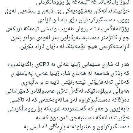
نیوز رایگه‌یاند کە "تیمه‌که‌ بۆ رووماڵکردنی
خۆپیشاندانه‌کان به‌شێوه‌یه‌کی بێ لایه‌ن و پیشه‌یی له‌وێ
بوون، ده‌ستگیرکردنیان دژی یاسا و ئازادی
رۆژنامه‌گه‌رییه‌." سیروان غەریب وتیشی تیمەکە نزیکەی
چوار کاتژمێر دەستبەسەرکراون بەر لەوەی دواتر بەبێ
ئاڕاستەکردنی هیچ تۆمەتێک لە دژیان ئازاد بکرێن.
هەر لە شاری سلێمانی ژیلیا عەلی بە CPJی راگەیاندووە
کە رۆژی شەممە لە هەمان شار، ژیلیا عەلی، پەیامنێری
کەناڵی تەلەفزیۆنی ئینتەرنێتی تایبەت و ماڵپەڕی
هەواڵی دیپلۆماتیک، لەگەڵ ئەژی عەبدولقادر کامێرامانی
دەزگاکە دەستگیرکراوە لەو ساتەوەختەی کە لە تاکسی
دابەزیون و هەر کە گەیشتونتە شوینکە بۆ رووماڵکردنی
خۆپیشاندانەکە دەستبەجێ ئەو دوو کەسە
دەستگیرکراون و هێنراونەتە بارەگای ئاسایش بە