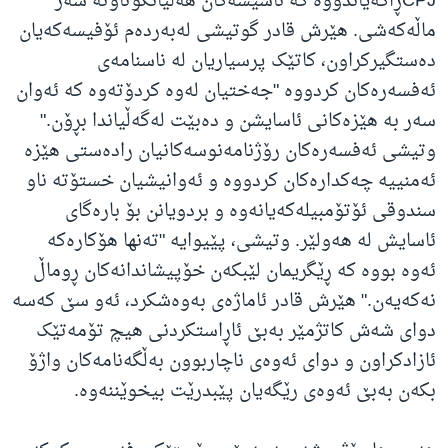
CPJڕاگه‌یاندووه‌ که‌ ئاسیشەکان هه‌ڵیانکوتاوتە‌ سه‌ر
ماڵه‌که‌شی. هێرش قادر گوتیشی لەبەردەم ئۆفیسەکەیان
دەستگیرکراون، کاتێک پرسیاریان لە ناسنامەی
ئەفسەرەکان کردووە "جەختیان لەوە کردۆتەوە کە ئەوان
سەر بە هێزەکانی ئاسایشن و دەبێت لەگەڵیاندا بڕۆن."
وتیشی ئەفسەرەکان رۆژنامەنوسەکانیان رادەستی هێزە
ئەمنییە چەکدارەکان کردووە و ئەوانیشیان خستۆتە ناو
سندوقی ئۆتۆمبیلەکەیانەوە و بردویانن بۆ بارەگای
ئاسایش لە هەولێر. وتیشی، پێیوایە "تەنها هۆکارەکە
ئەوە بووە کە ڕێگریمان لێبکەن خۆپیشاندانەکان ڕوماڵ
نەکەیەن." هێرش قادر ئاماژەی بەوەشکرد، ئەو سێ کەسە
دوای شەش کاتژمێر بەبێ ئاڕاستکردنی هیچ تۆمەتێک
ئازادکراون و دوای ئەوەی ناچاربوون بەڵگەنامەکان واژۆ
بکەن بەبێ ئەوەی رێگەیان پێبدرێت بیخوێننەوە.