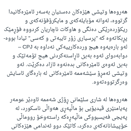
هەروەها وتیشی هێزەکان دەستیان بەسەر ئامێرەکانیدا
گرتووە، لەوانە مۆبایلەکەی و مایکرۆفۆنەکەی و
ریکۆردەرێکی دەنگی و هاوکات ناچاریان کردووە فۆڕمێک
پڕبکاتەوە کە "پرسیاری زۆر تایبەتی و کەسی" تیادا بووە-
لەو بارەیەوە هیچ وردەکارییەکی نەداوە بە CPJ –
دوابەدوای ئەوە بەبێ ئاڕاستەکردنی هیج تۆمەتێک و
بەبێ ئەوەی ئامێرەکانی بدەنەوە ئازاد دەکرێت. ئەو
وتیشی ئەمڕۆ سێشەممە ئامێرەکانی لە بارەگای ئاسایش
وەرگرتووەتەوە.
هه‌روه‌ها له‌ شاری سلێمانی ڕۆژی شه‌ممه‌ ئاودێر عومەر
په‌یامنێری ڤیدیۆیی بۆ ماڵپه‌ڕی هه‌واڵی ناسکورد، له‌
په‌یجی فه‌یسبووکی ماڵپه‌ڕه‌که‌ راستەوخۆ رووماڵی
خۆپیشانانەکەی دە‌کرد، کاتێک دوو ئه‌ندامی هێزه‌کانی