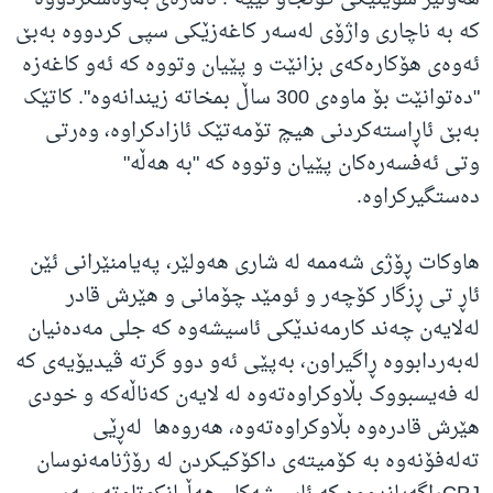
کە بە ناچاری واژۆی لەسەر کاغەزێکی سپی کردووە بەبێ
ئەوەی هۆکارەکەی بزانێت و پێیان وتووە کە ئەو کاغەزە
"دەتوانێت بۆ ماوەی 300 ساڵ بمخاتە زیندانەوە". کاتێک
بەبێ ئاڕاستەکردنی هیچ تۆمەتێک ئازادکراوە، وەرتی
وتی ئەفسەرەکان پێیان وتووە کە "بە هەڵە"
دەستگیرکراوە.
هاوکات ڕۆژی شه‌ممه‌ له‌ شاری هه‌ولێر، په‌یامنێرانی ئێن
ئاڕ تی ڕزگار کۆچه‌ر و ئومێد چۆمانی و هێرش قادر
له‌لایه‌ن چەند کارمەندێکی ئاسیشەوە کە جلی مەدەنیان
لەبەردابووە‌ ڕاگیراون، به‌پێی ئەو دوو گرته‌ ڤیدیۆیەی که‌
له‌ فه‌یسبووک بڵاوکراوه‌ته‌وه‌ له‌ لایه‌ن کەناڵەکە و خودی
هێرش قادرەوە بڵاوکراوەتەوە، هەروەها ‌ له‌ڕێی
ته‌له‌فۆنه‌وه‌ به‌ کۆمیتەی داکۆکیکردن لە رۆژنامەنوسان