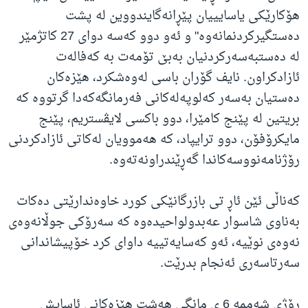
هۆکارێکی یاسایییان پێڕانەگایندووین لە پشت
دەستگیرکردنمانەوە" و ئەو دوو کەسە دوای 27 کاتژمێر
لە دەستبەسەرکردنیان بەبێ تۆمەت بە کەفالەت
ئازادکراون. نایف گۆران باسی لەوەشکرد، هێزەکان
دەستیان بەسەر کەلوپەلەکانی فەرمانگەکەدا گرتووە کە
بریتین لە پێنج کامێرا، دوو باکسی لایڤستریم، پێنج
مایکرۆفۆن، دوو ترایپاد، کە هەموویان لەکاتی ئازادکردنی
رۆژنامەنووسەکاندا گەڕێندراونەتەوە.
کەناڵی ئێن ئاڕ تی بازرگانێکی کورد خاوەندارێتی دەکات
بەناوی شاسوار عەبدولواحیدەوە کە سەرۆکی جوڵانەوەی
نەوەی نوێیە، ئەو کەسایەتییە داوای کرد خۆپیشاندانی
سەرتاسەری ئەنجام بدرێت.
رۆژی شەممە 6 ی مانگی هەشت هێزەکانی ئاسایش