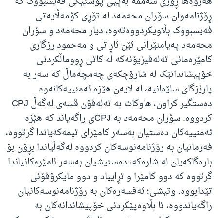
هه‌روه‌ها ڕۆژی شه‌ممه‌ به‌پێی پۆستێکی فه‌یسبووک که‌
ڕۆژنامەوان سۆران محه‌مه‌د له‌ تۆڕی کۆمه‌ڵایه‌تی
فه‌یسبووک بڵاویکردووه‌ته‌وه‌، دیار محه‌مه‌د و سۆران
محه‌مه‌د په‌یامنێرانی ئێن ئاڕ تی و مه‌حمود رزگاری
کامێرەمانی تەلەفیزیۆنەکە له‌ کاتی ڕووماڵکردنی
خۆپیشاندانێک له‌ شارۆچکه‌ی چه‌مچه‌ماڵ کە سەر بە‌
پارێزگای سلێمانیە، له‌ لایه‌ن هێزه‌ ئه‌منییه‌کانه‌وه‌
ده‌ستگیر کراون، هاوکات بە تەلەفۆن قسەی لەگەڵ CPJ
کردووە. سۆران محەمەد بە CPJی راگەیاند کە هێزە
ئەمنییەکان دەستیان بەسەر کامێرای تیمەکەیاندا گرتووە،
فەرمانیان بە رۆژنامەنوسەکان کردووە لەگەڵیاندا بڕۆن بۆ
بارەگاکەیان لە شارەکە، دەستیشیان بەسەر ئامێرەکانیاندا
گرتووە کە دوو کامێرا و تڕایپاد و دوو مایکرۆفۆنی
تێدابووە. وتیشی؛ ئەفسەرەکان بە رۆژنامەنوسەکانیان
راگەیاندووە، تا بڵاوەپێکردنی خۆپیشاندانەکان بە