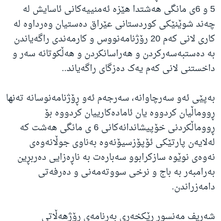
5 و 6ی مانگی هەشتدا هێزە ئەمنییەکانی ئاسایش لە
چەند شوێنێکی کوردستانی عێراق دەستیان وەرداوە لە
کاری لانی کەم 20 رۆژنامەنووس و کارمەندی راگەیاندن
بە دەستبەسەرکردن و هەراسانکردن و هەڵکوتانە سەر و
داخستنی لانی کەم یەک دەزگای راگەیاند..
بەپێی ئەو سەرچاوانە، سەرجەم ئەو ڕۆژنامەنوسانە تەنها
ڕووماڵیان کردووە یان ئامادەکارییان کردووە بۆ
ڕووماڵکردنی خۆپیشاندانەکانی 6 ی مانگی هەشت کە
لەلایەن پارتێکی ئۆپۆزسیۆنەوە بەناوی جوڵانەوەی
نەوەی نوێوە سازکرابوو سەبارەت بە ناڕەزایی دەربڕین
بەرامبەر بە باج و نرخی سووتەمەنی و دەرفەتی
دامەزراندن.
شەریف مەنسور ڕێکخەری بەرنامەی ڕۆژهەڵاتی