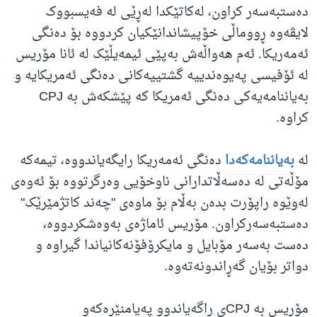
دەستبەسەر کراون، لەکاتێکدا لەڕێی لە فەیسبووک
لایڤەوە ڕووماڵی خۆپیشاندانێکیان کردووە بۆ دەنگی
ئەمەریکا. ئەم هەواڵەش بەپێی ئیمەیڵێک لە ئانا مۆریس
لە ئۆفیسی پەیوەندییە گشتییەکانی دەنگی ئەمریکایە و
بەیاننامەیەکی دەنگی ئەمریکا کە پێشکەش بە CPJ
کراوە.
لە
بەیاننامەکەدا
دەنگی ئەمەریکا رایگەیاندووە، تیمەکە
مۆڵەتی لە دەسەڵاتدارانی ناوخۆیی وەرگرتووە بۆ ئەوەی
لەوێوە راپۆرت بدەن بەڵام بۆ ماوەی "چەند کاتژمێرێک"
دەستبەسەرکراون. مۆریس ئاماژەی بەوەشکردووە،
دەست بەسەر مۆبایل و مایکرۆفۆنەکانیاندا گیراوە و
دواتر بۆیان گەڕاندونەتەوە.
مۆریس بە CPJی ڕاگەیاندوو پەیامنێرەکەو