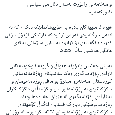
و سەلامەتی راپۆرت لەسەر نائارامی سیاسی
بڵاوبکەنەوە.
هێزه‌ ئه‌منییه‌کان بڵاوە بە خۆپیشاندانێک دەکەن کە له‌
لایه‌ن جوڵانه‌وه‌ی نه‌وه‌ی نوێوە که‌ پارتێکی ئۆپۆزسیۆنی
کورده‌ بانگەشەی بۆ کرابوو‌ له‌ شاری سلێمانی له‌ 6 ی
مانگی هەشتی ساڵی 2022.
بەپێی چەندین راپۆرتە هەواڵ و گروپە ناوخۆییەکانی
ئازادی ڕۆژنامەگەری وەک سەندیکای ڕۆژنامەنوسانی
کوردستان، سەنتەری میترۆ بۆ مافی ڕۆژنامەنوسان و
داکۆکیکردن لە ڕۆژنامەنووسان و کۆمەڵەی داکۆکیکاران
لە ئازادی ڕۆژنامەگەری لە عێراق، هەروەها چەند
ڕۆژنامەنوسێکی دیار کە قسەیان لەگەڵ کۆمیتەی
داکۆکیکردن لە ڕۆژنامەنوسان CPJدا کردووە، لە رۆژانی