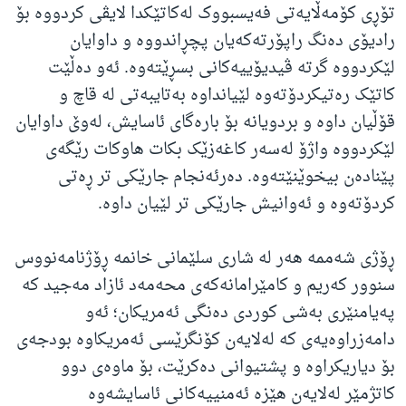
تۆڕی کۆمەڵایەتی فەیسبووک لەکاتێکدا لایڤی کردووە بۆ
رادیۆی دەنگ راپۆرتەکەیان پچڕاندووە و داوایان
لێکردووە گرتە ڤیدیۆییەکانی بسڕێتەوە. ئەو دەڵێت
کاتێک رەتیکردۆتەوە لێیانداوە بەتایبەتی لە قاچ و
قۆڵیان داوە و بردویانە بۆ بارەگای ئاسایش، لەوێ داوایان
لێکردووە واژۆ لەسەر کاغەزێک بکات هاوکات رێگەی
پێنادەن بیخوێنێتەوە. دەرئەنجام جارێکی تر ڕەتی
کردۆتەوە و ئەوانیش جارێکی تر لێیان داوە.
ڕۆژی شەممە هەر لە شاری سلێمانی خانمە ڕۆژنامەنووس
سنوور کەریم و کامێرامانەکەی محەمەد ئازاد مەجید کە
پەیامنێری بەشی کوردی دەنگی ئەمریکان؛ ئەو
دامەزراوەیەی کە لەلایەن کۆنگرێسی ئەمریکاوە بودجەی
بۆ دیاریکراوە و پشتیوانی دەکرێت، بۆ ماوەی دوو
کاتژمێر لەلایەن هێزە ئەمنییەکانی ئاسایشەوە