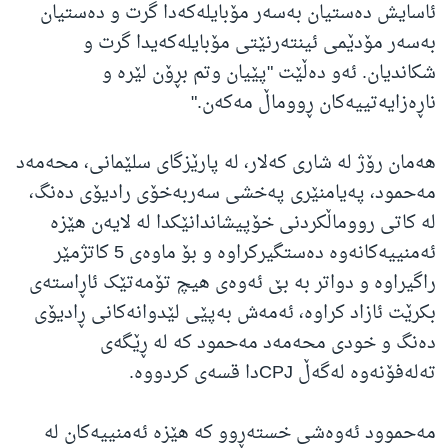
ئا‌سا‌یش ده‌ستیان به‌سه‌ر مۆبایله‌که‌دا گرت و ده‌ستیان
به‌سه‌ر مۆدێمی ئینته‌رنێتی مۆبایله‌که‌یدا گرت و
شکاندیان. ئەو دەڵێت "پێیان وتم بڕۆن لێرە و
ناڕەزایەتییەکان ڕووماڵ مەکەن."
هه‌مان رۆژ له‌ شاری که‌لار، له‌ پارێزگای سلێمانی، محه‌مه‌د
مه‌حمود، په‌یامنێری په‌خشی سه‌ربه‌خۆی رادیۆی ده‌نگ،
له‌ کاتی رووماڵکردنی خۆپیشاندانێکدا له‌ لایه‌ن هێزه‌
ئه‌منییه‌کانه‌وه‌ ده‌ستگیرکراوه‌ و بۆ ماوه‌ی 5 کاتژمێر
راگیراوه‌ و دواتر به‌ بێ ئەوەی هیچ تۆمه‌تێک ئاڕاستەی
بکرێت ئازاد کراوە، ئەمەش بەپێی لێدوانەکانی ڕادیۆی
دەنگ و خودی محەمەد مەحمود کە لە ڕێگەی
تەلەفۆنەوە لەگەڵ CPJدا قسەی کردووە.
مەحموود ئەوەشی خستەڕوو کە هێزە ئەمنییەکان لە