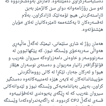
دەستبەسەرکراوی دەمێننەوە. ئاماژەی بەوەشکردووە کە
ئەو سێ رۆژنامەوانە دوای سێ کاتژمێر بەبێ
ئاڕاستەکردنی هیچ تۆمەتێک ئازادکراون، بەڵام
ئەفسەرەکان تا یەکشەممە ئامێرەکانیان لەلای خۆیان
هێشتۆتەوە.
هه‌مان رۆژ له‌ شاری سلێمانی، تیمێک له‌گه‌ڵ ماڵپه‌ڕی
هه‌واڵی سه‌ربه‌خۆی وێستگه‌ نیوز، که‌ پێکهاتبوون له‌
سه‌رنووسه‌ر و خاوه‌نی دامەزراوەکە سیروان غه‌ریب و
فۆتۆگرافه‌ر زانیار مه‌ریوان و دەستەی نوسەران هێڤار
هیوا و ئه‌رکان جه‌بار، تێکڕا له‌ کاتی رووماڵکردنی
خۆپیشاندانه‌کان له‌ لایه‌ن هێزه‌ ئه‌منییه‌کانه‌وه‌ ده‌ستگیر
کراون، بەپێی بەیاننامەیەکی وێستگە نیوز و لێدوانەکانی
سیروان غەریب کە لە ڕێگەی پەیوەندی تەلەفۆنییەوە
قسەی لەگەڵ CPJ کردووە. له‌ راگه‌یه‌ندراوه‌که‌دا وێستگه‌