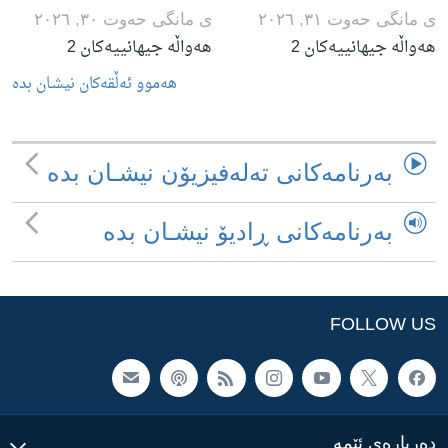
ی مانگی حه‌وت ٣١, ٢٠٢٦
ی مانگی حه‌وت ٣٠, ٢٠٢٦
هەواڵە جیهانییەکان 2
هەواڵە جیهانییەکان 2
هه‌موو ئه‌ڵقه‌کان نیشـان بده‌
به‌رنامه‌کانی ته‌له‌فیزیۆن نیشـان بده‌
به‌رنامه‌کانی ڕادیۆ نیشـان بده‌
FOLLOW US
ده‌رباره‌ی ئێمه‌