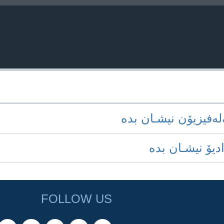
‌له‌فیزیۆن نیشـان بده‌
ادیۆ نیشـان بده‌
FOLLOW US