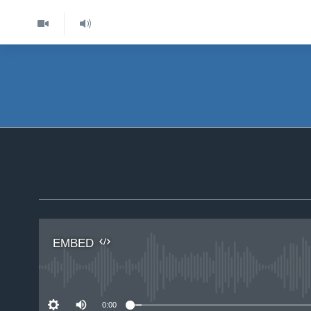
EMBED
No 
0:00