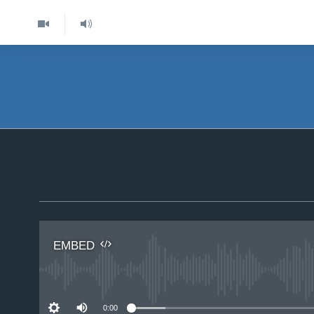
EMBED
No 
0:00