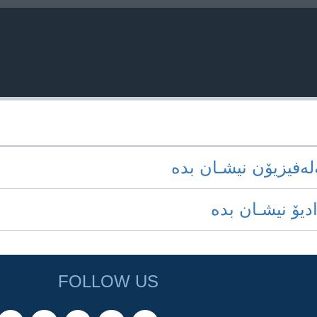
‌له‌فیزیۆن نیشـان بده‌
ادیۆ نیشـان بده‌
FOLLOW US