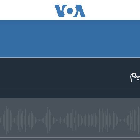
م
media source currently available