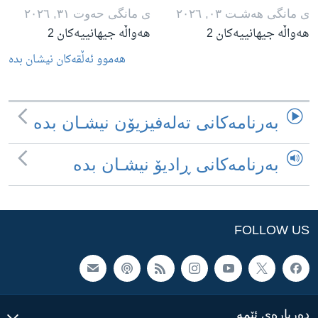
ی مانگی هه‌شـت ٠٣, ٢٠٢٦
ی مانگی حه‌وت ٣١, ٢٠٢٦
هەواڵە جیهانییەکان 2
هەواڵە جیهانییەکان 2
هه‌موو ئه‌ڵقه‌کان نیشـان بده‌
به‌رنامه‌کانی ته‌له‌فیزیۆن نیشـان بده‌
به‌رنامه‌کانی ڕادیۆ نیشـان بده‌
FOLLOW US
ده‌رباره‌ی ئێمه‌