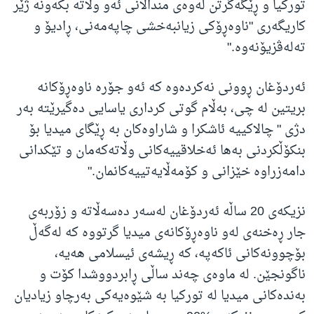
تورکیا و ڕێگەگرتن لەوەی منداڵانی ئەو وڵاتە بکەونە ژێر
کاریگەری "ناوەڕۆکی زیانبەخشی چاپەمەنی، ڕادیۆ و
تەلەڤزیۆنەوە."
ئەردۆغان ڕوونی نەکردەوە کە ئەو جۆرە ناوەڕۆکانە
بریتین لە چی، بەڵام گوتی کرداری یاسایی دەگیرێتە بەر
دژی " چالاکییە ئاشکرا و شاراوەکان بە ڕێگای میدیا بۆ
بنکۆڵکردنی بەها ئەخلاقییەکانی وڵاتەکەمان و تێکدانی
دامەزراوە خێزانی و کۆمەڵایەتییەکانمان."
نزیکەی 20 ساڵە ئەردۆغان لەسەر دەسەڵاتە و زۆربەی
جار ڕەخنەی لەو ناوەڕۆکانەی میدیا گرتووە کە لەگەڵ
بۆچوونەکانی ئاکەپە، کە ڕیشەی ئیسلامی هەیە،
ناگونجێن. لە ماوەی چەند ساڵی ڕابردووشدا کۆت و
بەندەکانی میدیا لە تورکیا بە شێوەیەکی بەرچاو زیادیان