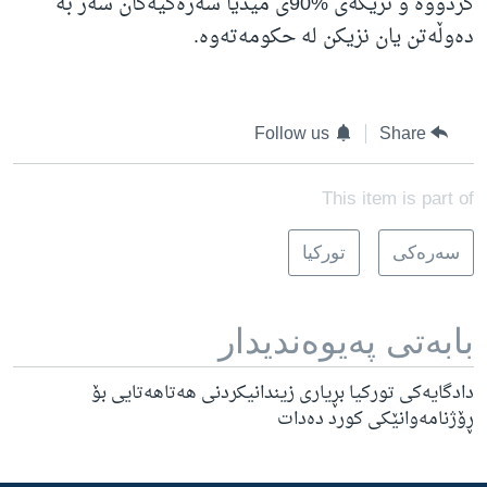
کردووە و نزیکەی %90ی میدیا سەرەکیەکان سەر بە
دەوڵەتن یان نزیکن لە حکومەتەوە.
Follow us
Share
This item is part of
سه‌ره‌کی
تورکیا
بابه‌تی په‌یوه‌ندیدار
دادگایەکی تورکیا بڕیاری زیندانیکردنی هەتاهەتایی بۆ
ڕۆژنامەوانێکی کورد دەدات