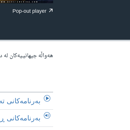
ژیان لە فەرهەنگدا
Pop-out player
هەواڵە جیهانیـیەکان لە 
به‌رنامه‌کانی ته
به‌رنامه‌کانی ڕ