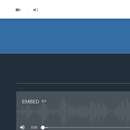
EMBED
No 
0:00