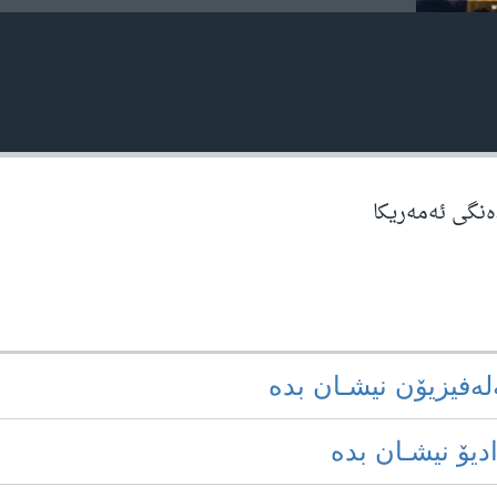
دەنگی ئەمەریکا
‌له‌فیزیۆن نیشـان بده‌
ادیۆ نیشـان بده‌