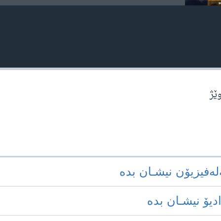
وێژ
‌له‌فیزیۆن نیشـان بده‌
ادیۆ نیشـان بده‌