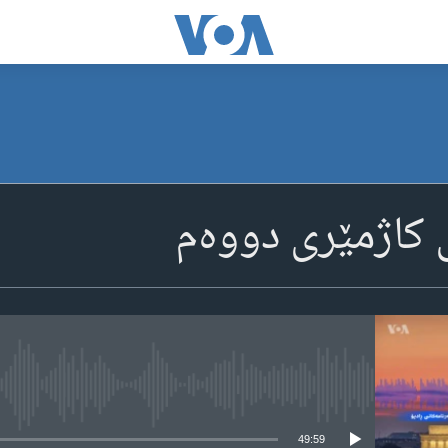
ی کاژمێری دووه‌م
media source currently available
49:59