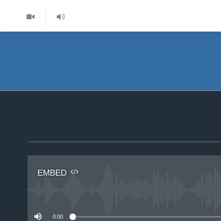
EMBED
No 
0:00