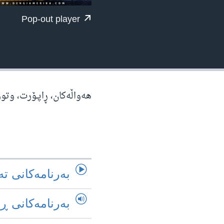
ژیان لە فەرهەنگدا
Pop-out player
هه‌واڵه‌کان، ڕاپـۆرت، وتو
به‌رنامه‌کانی ته
به‌رنامه‌کانی ڕ