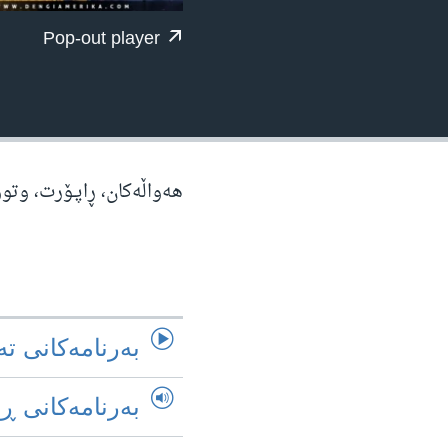
ژیان لە فەرهەنگدا
Pop-out player
هه‌واڵه‌کان، ڕاپـۆرت، وتو
به‌رنامه‌کانی ته
به‌رنامه‌کانی ڕ