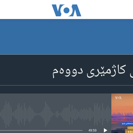
ی کاژمێری دووه‌م
media source currently available
49:59