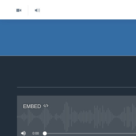
EMBED
No 
0:00