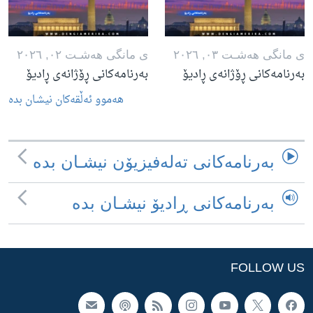
ی مانگی هه‌شـت ٠٣, ٢٠٢٦
ی مانگی هه‌شـت ٠٢, ٢٠٢٦
بەرنامەکانی ڕۆژانەی ڕادیۆ
بەرنامەکانی ڕۆژانەی ڕادیۆ
هه‌موو ئه‌ڵقه‌کان نیشـان بده‌
به‌رنامه‌کانی ته‌له‌فیزیۆن نیشـان بده‌
به‌رنامه‌کانی ڕادیۆ نیشـان بده‌
FOLLOW US