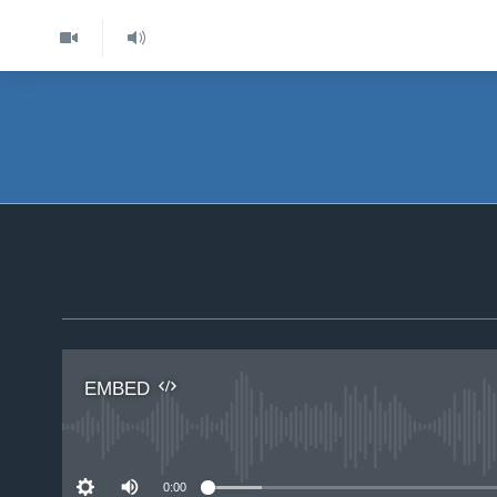
EMBED
No 
0:00