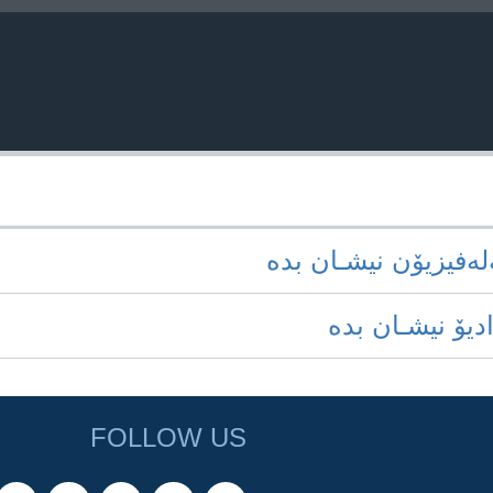
‌له‌فیزیۆن نیشـان بده‌
ادیۆ نیشـان بده‌
FOLLOW US