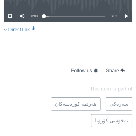
0:00
3:03
Direct link
Follow us
Share
This item is part of
سه‌ره‌کی
هه‌رێمه‌ کوردیـیه‌کان
نەخۆشی کۆرۆنا