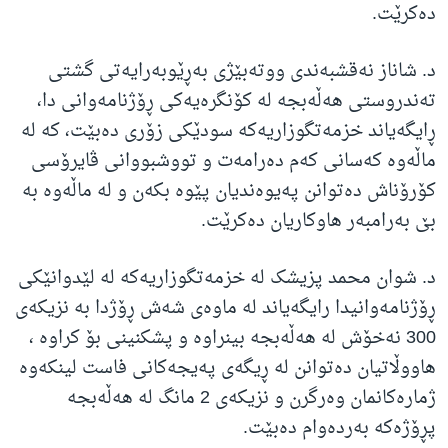
ده‌کرێت.
د. شاناز نه‌قشبه‌ندی ووته‌بێژی به‌ڕێوبه‌رایه‌تی گشتی
ته‌ندروستی هه‌ڵه‌بجه‌ له‌ کۆنگره‌یه‌کی ڕۆژنامه‌وانی دا،
ڕایگه‌یاند خزمه‌تگوزاریه‌که‌ سودێکی زۆری ده‌بێت، که‌ له‌
ماڵه‌وه‌ که‌سانی که‌م ده‌رامه‌ت و تووشبووانی ڤایرۆسی
کۆرۆناش ده‌توانن په‌یوه‌ندیان پێوه‌ بکه‌ن و له‌ ماڵه‌وه‌ به‌
بێ‌ به‌رامبه‌ر هاوکاریان ده‌کرێت.
د. شوان محمد پزیشک له‌ خزمه‌تگوزاریه‌که‌ له‌ لێدوانێکی
ڕۆژنامه‌وانیدا رایگه‌یاند له‌ ماوه‌ی شه‌ش ڕۆژدا به‌ نزیکه‌ی
300 نه‌خۆش له‌ هه‌ڵه‌بجه‌ بینراوه‌ و پشکنینی بۆ کراوه‌ ،
هاووڵاتیان ده‌توانن له‌ ڕیگه‌ی په‌یجه‌کانی فاست لینکه‌وه‌
ژماره‌کانمان وه‌رگرن و نزیکه‌ی 2 مانگ له‌ هه‌ڵه‌بجه‌
پڕۆژه‌که‌ به‌رده‌وام ده‌بێت.