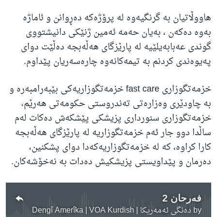
هاووڵاتیان به‌ گرنگیه‌وه‌ له‌ پرۆژه‌که‌ ده‌ڕوانن و ئاماژه‌
به‌وه‌ ده‌که‌ن ، به‌یان حه‌مه‌ ئه‌مین ژنێکی دانیشتووی
گوندی عه‌بابه‌یلێیه‌ له‌ پارێزگای هه‌ڵه‌بجه‌ ده‌ڵێت دوای
په‌یوه‌ندی کردنم به‌ تیمه‌کانه‌وه‌ چاره‌سه‌ریان پێداوم.
خزمه‌تگوزارى
fast care
خزمه‌تگوزاریه‌کی بێبه‌رامبه‌ره‌ و
به‌ چاودێری وه‌زاره‌تی ته‌ندروستی حکومه‌تی هه‌رێم،
خزمه‌تگوزاری سنورداری پزیشکی پێشکه‌ش ده‌کات له‌م
ساڵدا دوو جار ئه‌م خزمه‌تگوزاریه‌ له‌ پارێزگای هه‌ڵه‌بجه‌
کارا کراوه‌، که‌ له‌ خزمه‌تگوزاریه‌که‌دا دوای پشکنین،
ده‌رمان و پێداویستی پزیشکیش ده‌دات به‌ نه‌خۆشه‌کان.
فەرحان 2
by
دەنگی ئەمەریکا | Dengî Amerîka | VOA Kurdish
No media source currently available