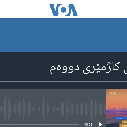
ی کاژمێری دووه‌م
media source currently available
49:59