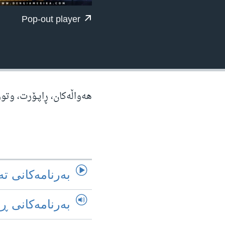
ژیان لە فەرهەنگدا
Pop-out player
هه‌واڵه‌کان، ڕاپـۆرت، وتو
به‌رنامه‌کانی ته
به‌رنامه‌کانی ڕ