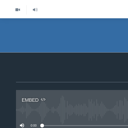
EMBED
No 
0:00