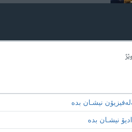
وێژ
‌له‌فیزیۆن نیشـان بده‌
ادیۆ نیشـان بده‌