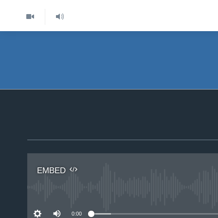
EMBED
No 
0:00