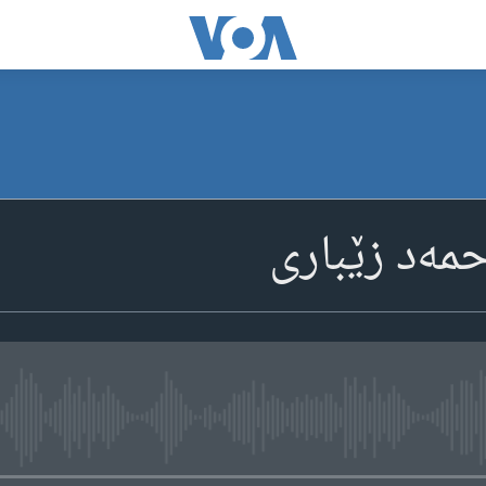
مەد زێباری
media source currently available