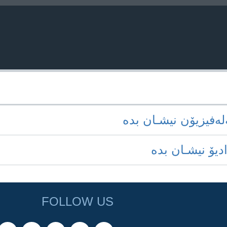
‌له‌فیزیۆن نیشـان بده‌
ادیۆ نیشـان بده‌
FOLLOW US