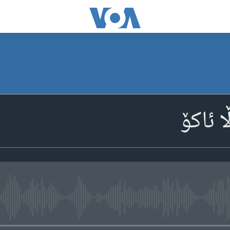
 ئاکۆ
media source currently available