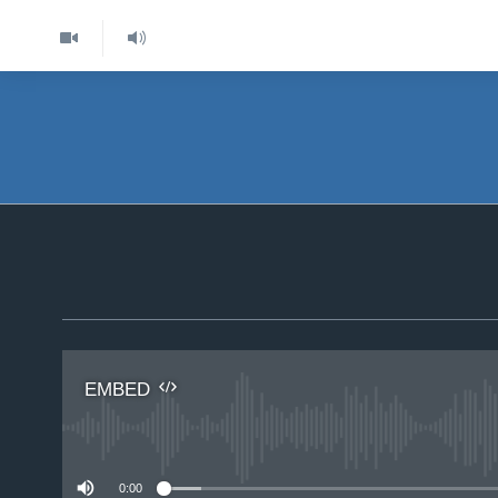
EMBED
No 
0:00