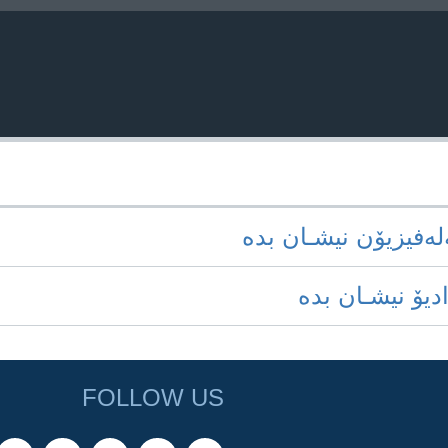
‌له‌فیزیۆن نیشـان بده‌
ادیۆ نیشـان بده‌
FOLLOW US