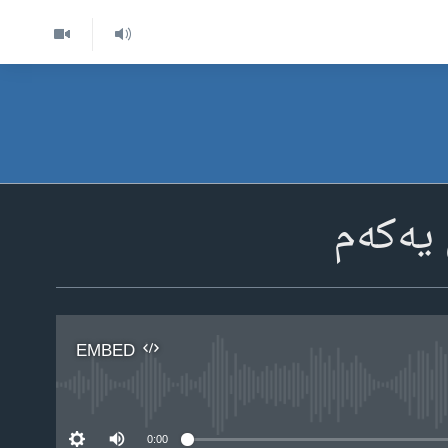
 یەکەم
EMBED
No 
0:00