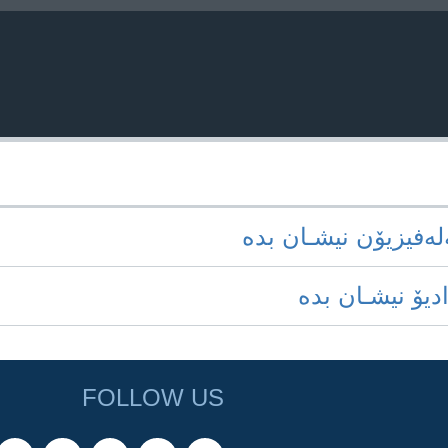
‌له‌فیزیۆن نیشـان بده‌
ادیۆ نیشـان بده‌
FOLLOW US