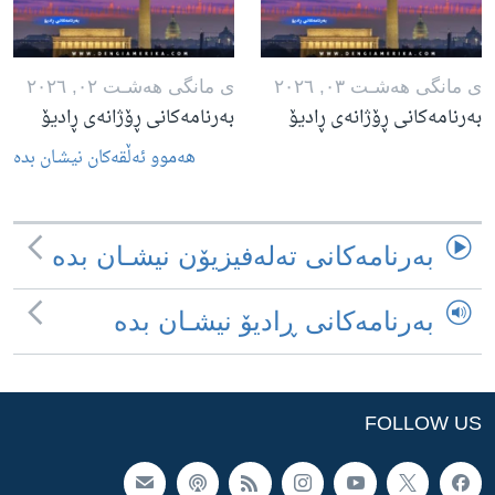
ی مانگی هه‌شـت ٠٣, ٢٠٢٦
ی مانگی هه‌شـت ٠٢, ٢٠٢٦
بەرنامەکانی ڕۆژانەی ڕادیۆ
بەرنامەکانی ڕۆژانەی ڕادیۆ
هه‌موو ئه‌ڵقه‌کان نیشـان بده‌
به‌رنامه‌کانی ته‌له‌فیزیۆن نیشـان بده‌
به‌رنامه‌کانی ڕادیۆ نیشـان بده‌
FOLLOW US