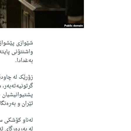
شێوازی پێشوازی
واشنتۆنی پایتە
بەغدادا.
زۆرێک لە چاودێ
گرتونیەتەبەر، 
پشتیوانیشیان ل
ئێران و بەرەنگ
لەناو کۆشکی س
لە بەردەرگای 