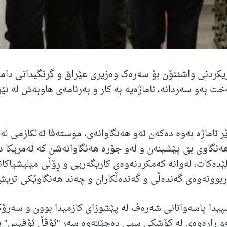
کردنی واشنتۆن بۆ سەرەک وەزیری عێراق و گرنگیدانی دامە
خت بەو سەردانە، ئاماژەیە بە کار و بەرنامەی هاوبەش لە نێ
ر ئاماژە بەوە دەکەن ئەو هەنگاوانەی، موستەفا ئەلکازمی لە 
هەنگاوی بێ پێشینەن و لەو جۆرە هەنگاوانەشن کە ئەمریکا د
ێدەکات، لەوانە کەمکردنەوەی کاریگەریی و ڕۆڵی میلیشیاکان
اربوونەوەی گەندەڵی و گەندەڵکاران و چەند هەنگاوێکی تریش
پیدا پاسەوانانی شەرەف لە پێشوزای کازمیدا بوون و سەرۆ
ئەو ڕاڕەوەی لە کۆشکی سپی دەچێتەوە سەر "ئۆڤڵ ئۆفیس" پ