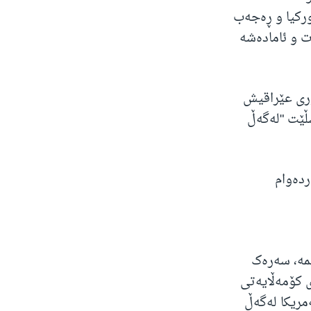
ورکیا و ڕەجەب
ت و ئامادەشە
وری عێراقیش
ڵێت "لەگەڵ
ردەوام
ۆبوونەکەی ڕۆژی 5شەممە، سەرەک
ی کۆمەڵایەتی
مریکا لەگەڵ