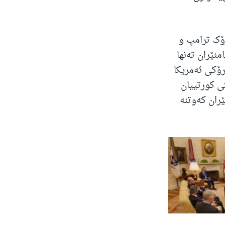
 نیوەڕۆی ڕۆژی 5شەممە، سەرۆک ترامپ و
نێران تەنها
ۆکی ئەمریکا
ی کورتییان
ران کەوتنە