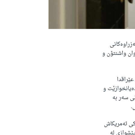
زراوەکانی
وان واشنتۆن و
عێراقدا
ەیانخوازێت و
ی سەر بە
.
کی ئەمریکاش
ێشوازی لە