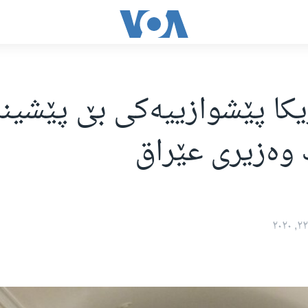
یکا پێشوازییەکی بێ پێشینە
وەزیری عێراق