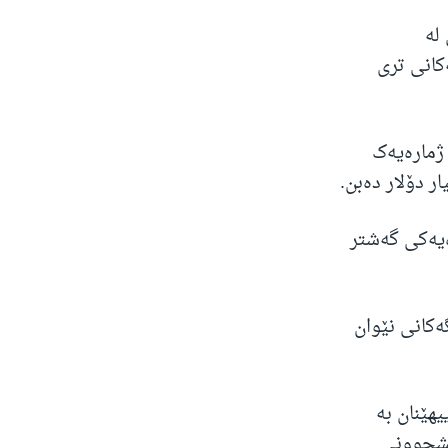
لە
کانی تری
ژمارەیەک
ەیەکی گەشتر
کانی نێوان
هێنان بە
ێشچوونی