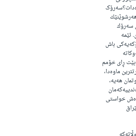
 دەدات؟سەرۆک
هه‌رشوێنێك
ی سه‌رۆك
 ئێمه‌
رۆكه‌یه‌كی باش
وکاتە
بێت ڕای خۆمم
تترین ماوه‌دا،
تمان هه‌یه‌،
ندییه‌كه‌مان
ه‌وه‌ش خواستی
ێراق
ڵاتەکە