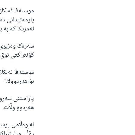
موستەفا ئەلکاز
یارمەتیدانی د
ئەمریکا کە بە 
سەرەک وەزیری 
کۆنتراکتی نوێ لە نێ
موستەفا ئەلکاز
بۆ هەردوولا."
پاراستنی سەرو
هەردوو وڵات.
لە وەڵامی پرسی
ڕۆڵی میلیشیاکا