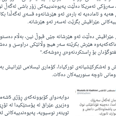
 سەرۆکی ئەمریکا دەڵێت پەیوەندیـیەکی زۆر باشی لەگەڵ ت
هەیە و ئامادەیە لە بارەی ئەو هێرشانەوە قسەی لەگەڵدا بکا
ییەکانی عێراقیش بگرێت لەسەر ئەو هێرشانە.
عێراقیش دەڵێت ئەو هێرشانە جێی قبوڵ نیـن، بەڵام دەست
 خاکەکەیەوە هێرش بکرێتە سەر هیچ وڵاتێکی دراوسێ و دەش
گفتوگۆدان بۆ ڕاستکردنەوەی ڕەوشەکە."
 و لەشکرکێشیانەی تورکیادا، کۆماری ئیسلامی ئێرانیش بە
دومانی ناوچە سنورییەکان دەکات.
دوابەدوای ک
وەزیری عێراق لە پۆستێکیدا لە تۆڕ
تویتەر نوسیویە، پەیوەندییەکانی ئە