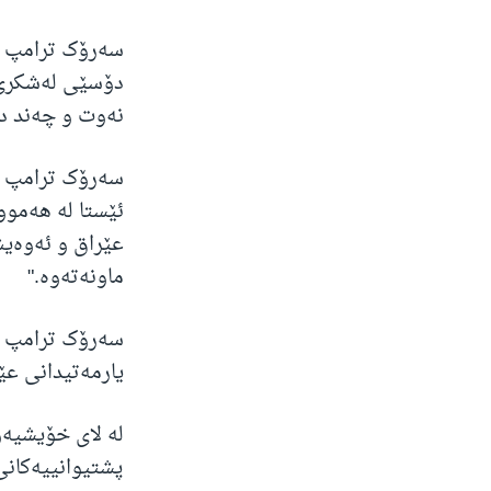
سەرۆک ترامپ ئ
دۆسێی لەشکری 
نەوت و چەند د
سەرۆک ترامپ دە
ئێستا لە هەموو
عێراق و ئەوەیش
ماونەتەوە."
سەرۆک ترامپ دە
یارمەتیدانی عێر
لە لای خۆیشیە
پشتیوانییەکانی 