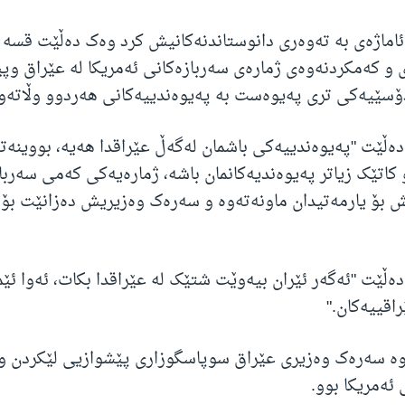
اماژەی بە تەوەری دانوستاندنەکانیش کرد وەک دەڵێت قسە 
و کەمکردنەوەی ژمارەی سەربازەکانی ئەمریکا لە عێراق وپ
ۆسێیەکی تری پەیوەست بە پەیوەندییەکانی هەردوو وڵاتەوە
ڵێت "پەیوەندییەکی باشمان لەگەڵ عێراقدا هەیە، بووینە
 کاتێک زیاتر پەیوەندیەکانمان باشە، ژمارەیەکی کەمی سەربا
 بۆ یارمەتیدان ماونەتەوە و سەرەک وەزیریش دەزانێت بۆ 
ڵێت "ئەگەر ئێران بیەوێت شتێک لە عێراقدا بکات، ئەوا ئێم
اقییەکان."
وە سەرەک وەزیری عێراق سوپاسگوزاری پێشوازیی لێکردن و
ئەمریکا بوو.