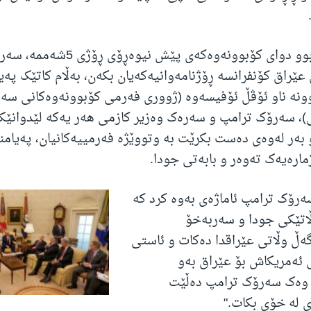
ئەگەرچی بڕیاربوو دوای کۆبوونەوەکەی پێش
ێراق کۆنفرانسە ڕۆژنامەوانیەکەیان بکەن، بەڵام کاتێک پەیام
ونە ناو ئۆڤڵ ئۆفیسەوە (ژووری فەرمی کۆبوونەوەکانی سەر
، سەرۆک ترامپ و سەرەک وەزیر کازمی هەر یەکە لێدوانێک
ەر لەوەی دەست بکرێت بە وتووێژە فەرمییەکانیان، پەیامنێ
مارەیەک تەوەر و بابەتی جودا.
سەرۆک ترامپ ئاماژەی بەوە کرد کە
اتێکی جودا و سەربەخۆ
ڵ وڵاتی عێراقدا دەکات و ئاستی
 ئەمریکاش بۆ عێراق بەو
ە وەک سەرۆک ترامپ دەڵێت
ی لە خۆی بکات."