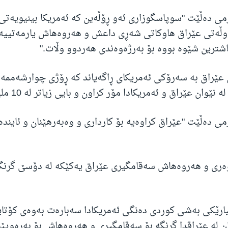
می دەڵێت "سوپاسگوزاری ئەو ڕۆڵەین کە ئەمریکا بینیویەتی 
ەوڵەتی عێراق هاوکاتی شەڕی داعش و هەروەهاش یارمەتییە
باشترین شێوە بووە بۆ بەرژەوەندی هەردوو وڵات."
عێراق بە سەرۆکی ئەمریکای ڕاگەیاند کە ڕۆژی چوارشەممە 
وان عێراق و ئەمریکادا مۆر کراون و بایی زیاتر لە 10 ملیار دۆلار دەبن.
می دەڵێت "عێراق کراوەیە بۆ کارداری و وەبەرهێنان و ئایند
ەری و هەروەهاش سەقامگیری عێراق یەکێکە لە دۆسێ گرنگە
ارێکی بەشی کوردی دەنگی ئەمریکادا سەبارەت بەوەی کۆتایی
ن لە عێراقدا گرنگە بۆ سەقامگیری و هەروەهاش بۆ بەرەوپ