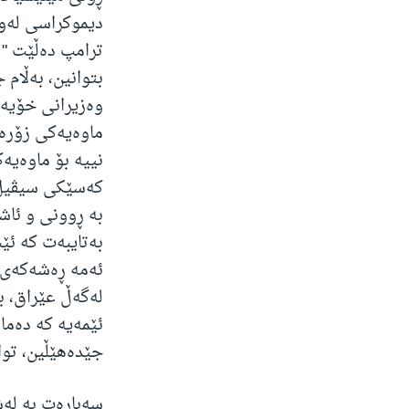
دیموکراسی لەو 
ترامپ دەڵێت " ئ
بتوانین، به‌ڵام 
وه‌زیرانی خۆیه‌ت
ماوه‌یه‌كی زۆره‌ 
نییه‌ بۆ ماوه‌ی
کەسێکی سیڤیل 
بە ڕوونی و ئاشکر
به‌تایبه‌ت كه‌ ئ
ئه‌مه‌ ڕەشەکەی ئ
له‌گه‌ڵ عێراق، ب
ئێمه‌یه‌ كه‌ ده‌
جێده‌هێڵین، توا
سەبارەت بە لەش