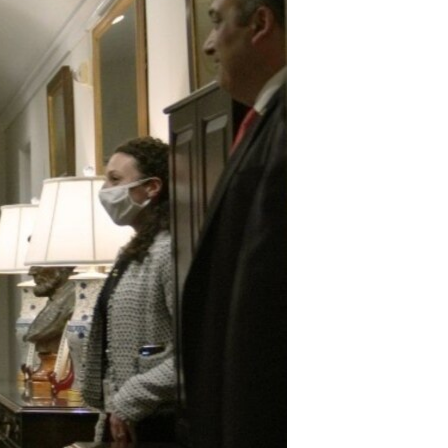
ژیان لە فەرهەنگدا