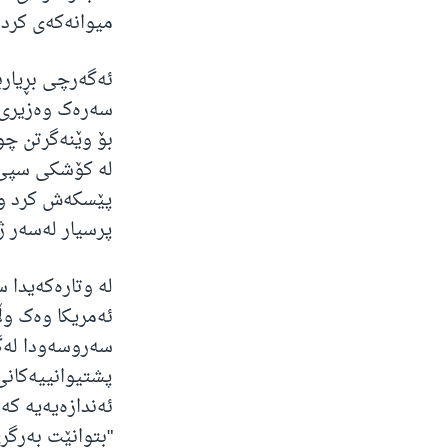
میوانەکەی کرد.
سەرەک وەزیری ع
بۆ وێنەگرتن چو
لە کۆشکی سپی)
پێسکەش کرد و ب
پرسیار لەسەر ژ
لە وتارەکەیدا 
ئەمریکا وەک وڵ
سەروسەودا لەگە
پشتیوانییەکانی
ئەندازەیەیە ک
"بتوانێت بەرگر