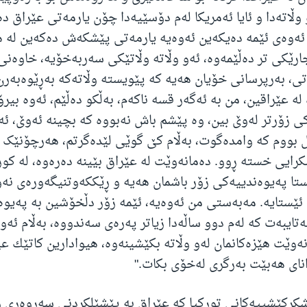
وڵاتەدا و ئایا ئەمریکا لەم دۆسێیەدا چۆن یارمەتی عێراق
ەوەی ئێمە دەیکەین ئەوەیە‌ یارمه‌تی پێشكه‌ش ده‌كه‌ین له‌ 
جارێكی تر دەڵێمەوە، ئه‌و وڵاته‌ وڵاتێكی سه‌ربه‌خۆیه‌، خاوه‌ن
ی، به‌رپرسانی خۆیان هه‌یه‌ كه‌ پێویستە وڵاته‌كه‌ به‌ڕێوەبەرن.
له‌ عێراقین، من به‌ ئه‌گه‌ر قسه‌ ناكه‌م، به‌ڵكو ده‌ڵێم، ئه‌وه‌ بی
ه‌كی زۆرتر له‌وێ بین، وە پێشم باش نەبووە کە بچینە ئەوێ، ئە
بووم کە وامدەگوت، بەڵام کێ گوێی لێدەگرتم، هەرچۆنێک 
ایی خستە ڕوو. ده‌مانه‌وێت له‌ عێراق بێینه‌ ده‌ره‌وه‌، له‌ كور
ێستا په‌یوه‌ندییه‌كی زۆر باشمان هه‌یه‌ و ڕێککەوتنیگه‌وره‌ی نه‌و
ێستایە.‌ مه‌به‌ستی من ئه‌وه‌یه‌، ئێمه‌ زۆر دڵخۆشین به‌ په‌یوه‌
ه‌تایبه‌ت كه‌ له‌م دوو ساڵه‌دا زیاتر پەرەی سەندووە‌، به‌ڵام ئ
مانه‌وێت هێزه‌كانمان له‌و وڵاته‌ بكێشینه‌وه‌، هیوادارین كاتێك ع
نای هه‌بێت به‌رگری له‌خۆی بكات."
کرکێشییەکانی تورکیا کە عێراق بە پێشێلکردنی سەروەری و