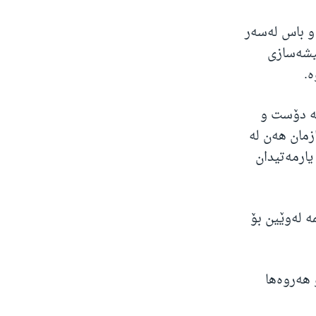
و باس لەسەر
یشەسازی
.
تە دۆست و
زمان هەن لە
یارمەتیدان
ە لەوێین بۆ
 هەروەها