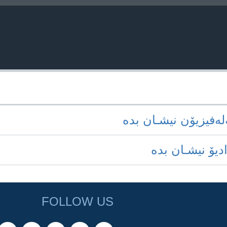
‌له‌فیزیۆن نیشـان بده‌
ادیۆ نیشـان بده‌
FOLLOW US