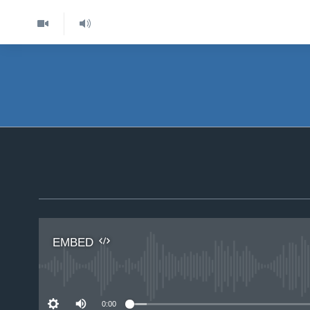
EMBED
No 
0:00