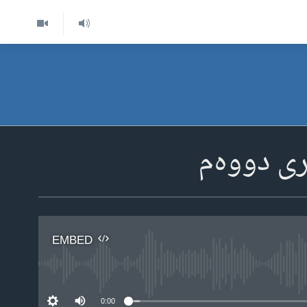
ری دووه‌م
EMBED
No 
0:00