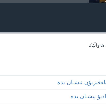
 هه‌واڵێـک
‌له‌فیزیۆن نیشـان بده‌
ادیۆ نیشـان بده‌