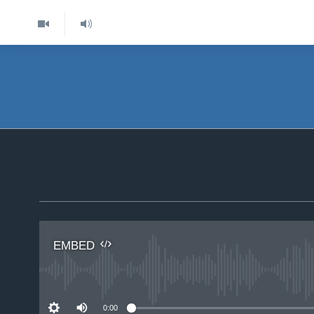
EMBED
No 
0:00