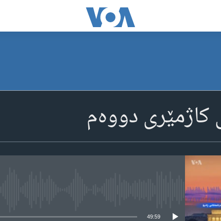
ی کاژمێری دووه‌م
media source currently available
49:59