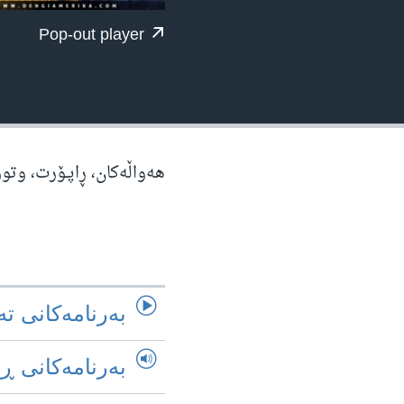
ژیان لە فەرهەنگدا
Pop-out player
هه‌واڵه‌کان، ڕاپـۆرت، وتو
به‌رنامه‌کانی ته
به‌رنامه‌کانی ڕ