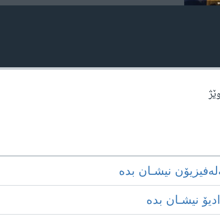
وێژ
‌له‌فیزیۆن نیشـان بده‌
ادیۆ نیشـان بده‌