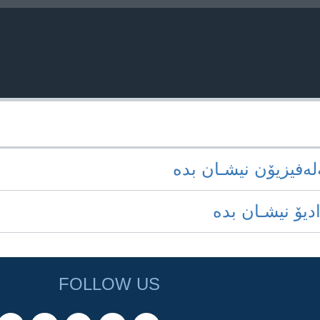
‌له‌فیزیۆن نیشـان بده‌
ادیۆ نیشـان بده‌
FOLLOW US