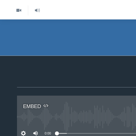
EMBED
No 
0:00