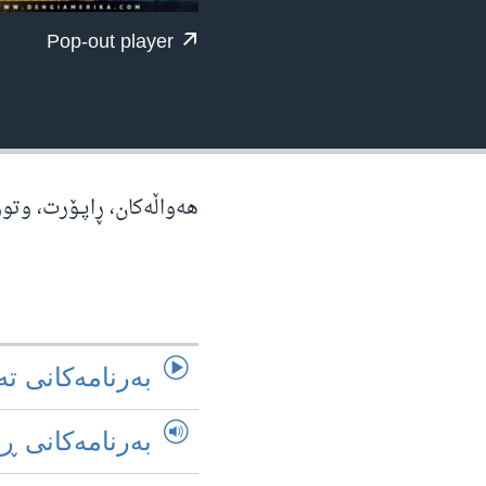
ژیان لە فەرهەنگدا
Pop-out player
هه‌واڵه‌کان، ڕاپـۆرت، وتو
به‌رنامه‌کانی ته
به‌رنامه‌کانی ڕ