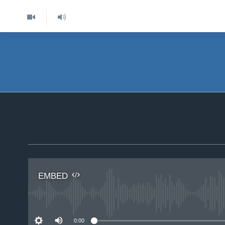
EMBED
No 
0:00