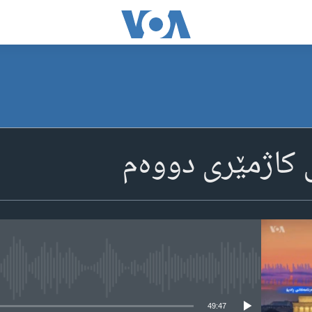
ی کاژمێری دووه‌م
media source currently available
49:47