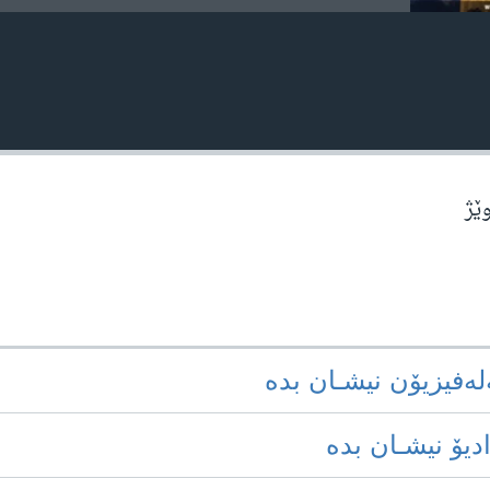
وێژ
‌له‌فیزیۆن نیشـان بده‌
ادیۆ نیشـان بده‌