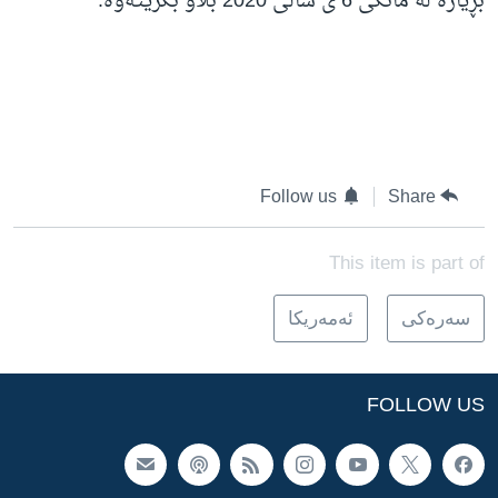
بڕیارە لە مانگی 6 ی ساڵی 2020 بڵاو بکرێتەوە.
Follow us
Share
This item is part of
سه‌ره‌کی
ئه‌مه‌ریکا
FOLLOW US