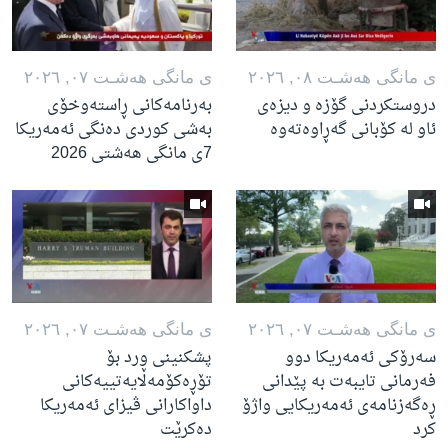
ی مانگی هه‌شـت ٠٨, ٢٠٢٦
ی مانگی هه‌شـت ٠٧, ٢٠٢٦
دروستکردنی گۆزە و دیزەی
بەرنامەکانی ڕاستەوخۆی
ئاو لە کۆبانی گەڕاوەتەوە
بەشی کوردی دەنگی ئەمەریکا
7ی مانگی هەشتی 2026
ی مانگی هه‌شـت ٠٧, ٢٠٢٦
ی مانگی هه‌شـت ٠٧, ٢٠٢٦
سەرۆکی ئەمەریکا دوو
پشکنینی ورد بۆ
فەرمانی تایبەت بە پێدانی
تۆڕەکۆمەڵایەتییەکانی
ڕەگەزنامەی ئەمەریکایی واژۆ
داواکارانی ڤیزای ئەمەریکا
کرد
دەکرێت