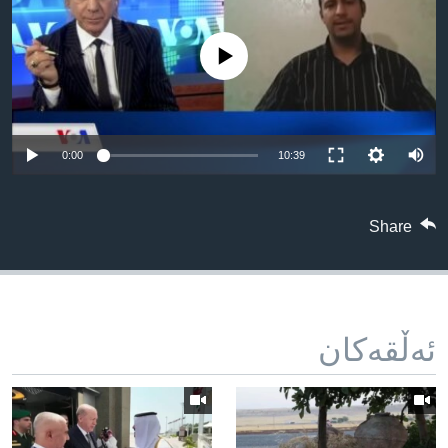
ژیان لە فەرهەنگدا
Learning English
No media source currently available
FOLLOW US
0:00
10:39
زمانه‌کان
Share
ئه‌ڵقه‌کان