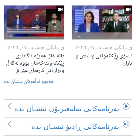
ی مانگی هه‌شـت ٠٧, ٢٠٢٦
ی مانگی هه‌شـت ٠٧, ٢٠٢٦
ئاسۆی ڕێککەوتنی واشنتن و
دانە غاز: هەرێم ئاگاداری
تاران
ڕێککەوتنەکەمان بووە لەگەڵ
وەزارەتی کارەبای عێراق
هه‌موو ئه‌ڵقه‌کان نیشـان بده‌
به‌رنامه‌کانی ته‌له‌فیزیۆن نیشـان بده‌
به‌رنامه‌کانی ڕادیۆ نیشـان بده‌