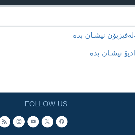
‌له‌فیزیۆن نیشـان بده‌
ادیۆ نیشـان بده‌
FOLLOW US