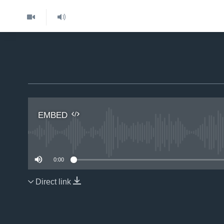
EMBED
No 
0:00
Direct link
EMBED