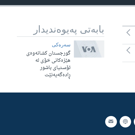
بابه‌تی په‌یوه‌ندیدار
سه‌ره‌کی
گورجسـتان كشـانه‌وه‌ی
هێزه‌كانی خۆی له‌
ئۆسـتیای باشور
ڕاده‌گه‌یه‌نێت