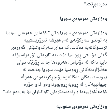
دەردەبڕێت."
وەزارەتی دەرەوەی سوریا
وەزارەتی دەرەوەی سوریا وتی " کۆماری عەرەبی سوریا
بە توندی سەرکۆنەی ئەم هێرشە تیرۆریستییە
ترسنۆکانەیە دەکات، کە دوای سەرکەوتنێکی گەورەی
گەلی دۆستی ڕووسیا دێت، بە تایبەتی ئۆپەراسیۆنە
تایبەتەکە لە دۆنباس، هەروەها چەند ڕۆژێک دوای
هەڵبژاردنەکانی ڕووسیا دێت. سوریا جەخت لە
پێویستییەکان دەکاتەوە بۆ چڕکردنەوەی هەوڵە
جیهانییەکان لە ڕووبەڕووبوونەوەی ئەو جۆرە
کۆمەڵکوژییەدا و ڕادەستکردنی تاوانباران بۆ بەردەم داد."
وەزارەتی دەرەوەی سعودیە