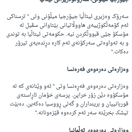
سەرۆک وەزیری ئیتاڵیا جیۆرجیا میڵۆنی وتی " ترسناکی
ئەم کۆمەڵکوژییەی هاووڵاتیانی بێتاوانی سڤیل لە
مۆسکۆ جێی قبووڵکردن نیە. حکومەتی ئیتاڵیا بە توندی
و بە تەواوەتی سەرکۆنەی ئەم کارە دڕندەیەی تیرۆر
دەکات."
وەزارەتی دەرەوەی فەرەنسا
وەزارەتی دەرەوەی فەڕەنسا وتی " ئەو وێنانەی کە لە
مۆسکۆوە دێن زۆر خراپن. پرسەی خۆمان ئاڕاستەی
قوربانییان و برینداران و گەلی ڕووسیا دەکەین. دەبێت
تیشک بخرێتە سەر ئەم کردەوە قێزەونانە."
وەزارەتی دەرەوەی ئەڵمانیا