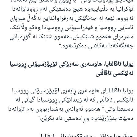
میخایلۆ پۆدۆلیاک وتی " با ڕوون و ئاشکرا بین لەمەدا،
ئۆکرانیا بە دڵنیاییەوە هیچ دەستێکی لەم ڕووداوانەدا
نەبووە. ئێمە لە جەنگێکی بەرفراوانداین لەگەڵ سوپای
ئاسایی ڕووسیا و فیدراسیۆنی ڕووسیادا وەکو وڵاتێک.
سەرەڕای هەموو شتێکیش، هەموو شتێک لە گۆڕەپانی
جەنگەکەدا یەکلایی دەکرێتەوە."
یولیا ناڤالنایا، هاوسەری سەرۆکی ئۆپۆزسیۆنی ڕووسیا
ئەلێکسی ناڤاڵنی
یولیا ناڤالنایای هاوسەری ڕابەری ئۆپۆزسیۆنی ڕووسیا
ئالێکسی ناڤاڵنی کە لە زیندانێکی ڕووسیادا گیانی لە
دەستدا وتی " هەموو ئەوانەی بەشداربوون لەم تاوانەدا
دەبێت بدۆزرێنەوە و ڕادەستی داد بکرێن."
جیۆرجیا مێلۆنی، سەرۆکوەزیرانی ئیتالیا