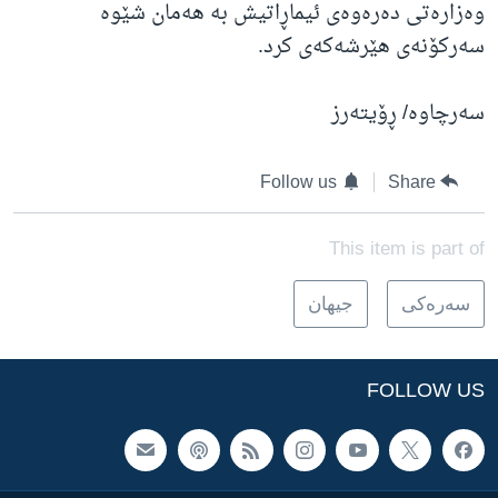
وەزارەتی دەرەوەی ئیماڕاتیش بە هەمان شێوە
سەرکۆنەی هێرشەکەی کرد.
سەرچاوە/ ڕۆیتەرز
Follow us
Share
This item is part of
سه‌ره‌کی
جیهان
FOLLOW US