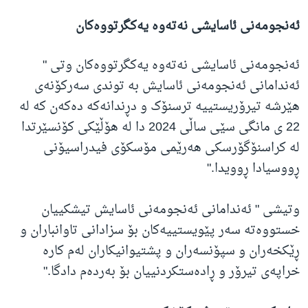
ئەنجومەنی ئاسایشی نەتەوە یەکگرتووەکان
ئەنجومەنی ئاسایشی نەتەوە یەکگرتووەکان وتی "
ئەندامانی ئەنجومەنی ئاسایش بە توندی سەرکۆنەی
هێرشە تیرۆریستییە ترسنۆک و دڕندانەکە دەکەن کە لە
22 ی مانگی سێی ساڵی 2024 دا لە هۆڵێکی کۆنسێرتدا
لە کراسنۆگۆرسکی هەرێمی مۆسکۆی فیدراسیۆنی
ڕووسیادا ڕوویدا."
وتیشی " ئەندامانی ئەنجومەنی ئاسایش تیشکییان
خستووەتە سەر پێویستییەکان بۆ سزادانی تاوانباران و
ڕێکخەران و سپۆنسەران و پشتیوانیکاران لەم کارە
خراپەی تیرۆر و ڕادەستکردنییان بۆ بەردەم دادگا."