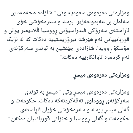
وەزارەتی دەرەوەی سعودیە وتی " شازادە محەمەد بن
سەلمان بن عەبدولعەزیز، پرسە و سەرەخۆشی خۆی
ئاڕاستەی سەرۆکی فیدراسیۆنی ڕووسیا ڤلادیمیر پوتن و
قوربانییانی ئەم هێرشە تیرۆریستییە دەکات کە لە نزیک
مۆسکۆ ڕوویدا. شازادەی جێنشین بە توندی سەرکۆنەی
ئەم کردەوە تاوانکارییە دەکات."
وەزارەتی دەرەوەی میسڕ
وەزارەتی دەرەوەی میسڕ وتی " میسڕ بە توندی
سەرکۆنەی ڕووداوی تەقەکردنەکە دەکات. حکومەت و
گەلی میسڕ پرسە و سەرەخۆشی خۆیان ئاڕاستەی
حکومەت و گەلی ڕووسیا و خێزانی قوربانییان دەکەن."