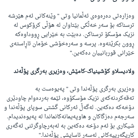
وەزارەتی دەرەوەی ئەڵمانیا وتی " وێنەکانی ئەم هێرشە
ترسناکە بۆ سەر خەڵکی بێتاوان لە هۆڵی کرۆکوس لە
نزیک مۆسکۆ ترسناکن. دەبێت بە خێرایی ڕووداوەکە
ڕوون بکرێتەوە. پرسە و سەرەخۆشی خۆمان ئاڕاستەی
خێرانی قوربانییان دەکەین."
ولادیسلاو کۆشینیاک-کامێش، وەزیری بەرگری پۆڵەند
وەزیری بەرگری پۆڵەندا وتی " پەیوەست بە
تەقەکردنەکەی نزیک مۆسکۆوە، ئێمە بەردەوام چاودێری
دۆخەکە دەکەین. لەگەڵ ئەرکانی گشتی سوپای پۆڵەندا و
سەرجەم دەزگاکان و هاوپەیمانەکانماندا لە پەیوەندیدام.
شیکاری بۆ ئەم دۆخە دەکەین بە لەبەرچاوگرتنی ئەگەری
کاریگەرییەکانی لەسەر ئاسایشی پۆڵەندا."