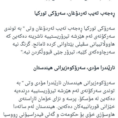
ڕەجەب تەیب ئەردۆغان، سەرۆکی تورکیا
سەرۆکی تورکیا ڕەجەب تەیب ئەردۆغان وتی " بە توندی
سەرکۆنەی ئەم هێرشە تیرۆریستییە ناشرینە دەکەین کە
هاووڵاتییانی سڤیلی بێتاوانی کردە ئامانج. گرنگ نیە
سەرچاوەکەی کێیە، تیرۆر جێی قبووڵکردن نیە."
نارێندرا مۆدی، سەرۆکوەزیرانی هیندستان
سەرۆکوەزیرانی هیندستان نارێندرا مۆدی وتی " بە
توندی سەرکۆنەی ئەم هێرشە تیرۆریستییە دڕندەیە
دەکەین لە مۆسکۆ. پرسە و نزای خۆمان ئاڕاستەی
خێزانی قوربانییەکان دەکەین. هیندستان لەم ساتەدا
هاوسۆزی خۆی بۆ حکومەت و گەلی فیدراسیۆنی ڕووسیا