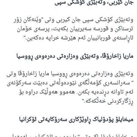
جان کێربی، وتەبێژی کۆشکی سپی
وتەبێژی کۆشکی سپی جان کیربی وتی "وێنەکان زۆر
ترسناکن و قورسە سەیرییان بکەیت، پرسەی خۆمان
ئاڕاستەی قوربانییان ئەم هێرشە خراپە دەکەین."
ماریا زاخارۆڤا، وتەبێژی وەزارەتی دەرەوەی ڕووسیا
وتەبێژی وەزارەتی دەرەوەی ڕووسیا ماریا زاخارۆڤا وتی
" سەرانسەری کۆمەڵگەی نێودەوڵەتی دەبێت سەرکۆنەی
ئەم تاوانە دڕندەیە بکەن. هەموو هەوڵێک دراوە بۆ
ڕزگارکردنی خەڵکەکە."
میخایلۆ پۆدۆلیاک ڕاوێژکاری سەرۆکایەتی ئۆکرانیا